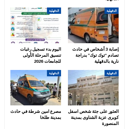
الدقهلية
الدقهلية
إصابة 3 أشخاص في حادث
اليوم بدء تسجيل رغبات
تصادم “توك توك” بدراجة
تنسيق المرحلة الأولى
نارية بالدقهلية
للجامعات 2026
الدقهلية
الدقهلية
العثور على جثة شخص اسفل
مصرع امين شرطة في حادث
كوبرى عزبة الشناوى بمدينة
بمدينة طلخا
المنصورة