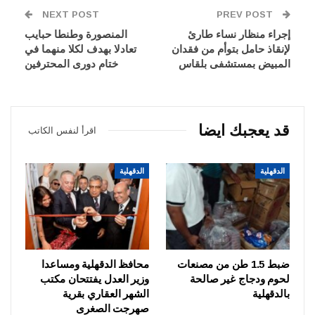
NEXT POST
PREV POST
إجراء منظار نساء طارئ
المنصورة وطنطا حبايب
لإنقاذ حامل بتوأم من فقدان
تعادلا بهدف لكلا منهما في
المبيض بمستشفى بلقاس
ختام دورى المحترفين
قد يعجبك ايضا
اقرأ لنفس الكاتب
الدقهلية
الدقهلية
ضبط 1.5 طن من مصنعات
محافظ الدقهلية ومساعدا
لحوم ودجاج غير صالحة
وزير العدل يفتتحان مكتب
بالدقهلية
الشهر العقاري بقرية
صهرجت الصغرى