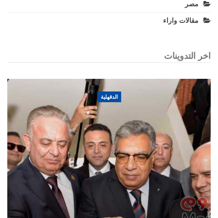
مصر
مقالات واراء
اخر التدوينات
الدقهلية