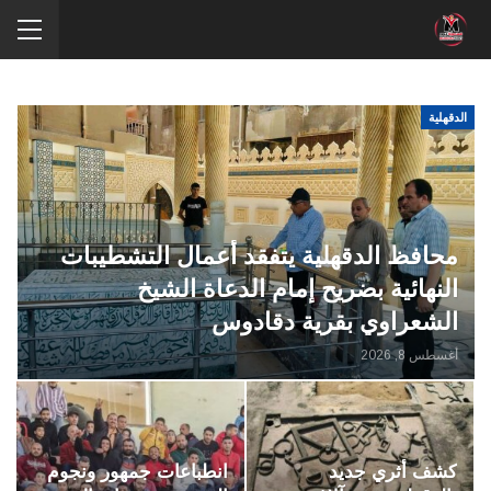
الدقهلية
محافظ الدقهلية يتفقد أعمال التشطيبات
النهائية بضريح إمام الدعاة الشيخ
الشعراوي بقرية دقادوس
أغسطس 8, 2026
كشف أثري جديد
انطباعات جمهور ونجوم