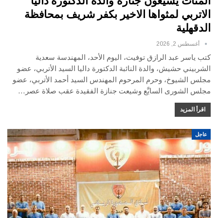
المئات يشيعون جنازة والدة الدكتورة داليا
الاتربي لمثواها الاخير بكفر شريف بمحافظة
الدقهلية
أغسطس 2, 2026
كتب ياسر عبد الرازق توفيت، اليوم الأحد، المهندسة سعدية
الشربيني حشيش، والدة النائبة الدكتورة داليا السيد الأتربي، عضو
مجلس الشيوخ، وحرم المرحوم المهندس السيد أحمد الأتربي، عضو
مجلس الشورى السايَّع وشيعت جنازة الفقيدة عقب صلاة عصر…
اقرأ المزيد
عاجل