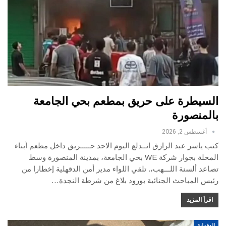
السيطرة على حريق بمطعم بحي الجامعة
بالمنصورة
أغسطس 2, 2026
كتب ياسر عبد الرازق انــدلع اليوم الاحد حـــــريق داخل مطعم أبناء
المحلة بجوار شركة WE بحي الجامعة، بمدينة المنصورة وسط
تصاعد ألسنة اللـــهب،. تلقي اللواء مدير أمن الدقهلية إخطارا من
رئيس المباحث الجنائية بورود بلاغ من شرطة النجدة…
اقرأ المزيد
الدقهلية