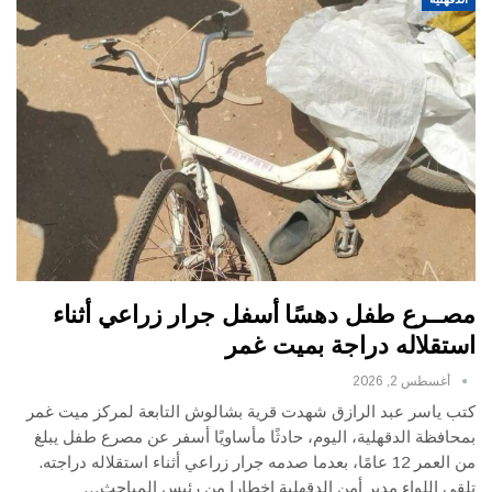
مصــرع طفل دهسًا أسفل جرار زراعي أثناء
استقلاله دراجة بميت غمر
أغسطس 2, 2026
كتب ياسر عبد الرازق شهدت قرية بشالوش التابعة لمركز ميت غمر
بمحافظة الدقهلية، اليوم، حادثًا مأساويًا أسفر عن مصرع طفل يبلغ
من العمر 12 عامًا، بعدما صدمه جرار زراعي أثناء استقلاله دراجته.
تلقي اللواء مدير أمن الدقهلية إخطارا من رئيس المباحث…