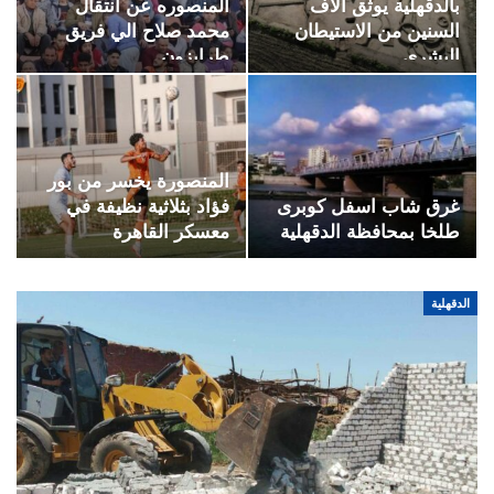
بالدقهلية يوثق آلاف
المنصوره عن انتقال
السنين من الاستيطان
محمد صلاح الي فريق
البشري
طرابزون…
المنصورة يخسر من بور
غرق شاب اسفل كوبرى
فؤاد بثلاثية نظيفة في
طلخا بمحافظة الدقهلية
معسكر القاهرة
الدقهلية