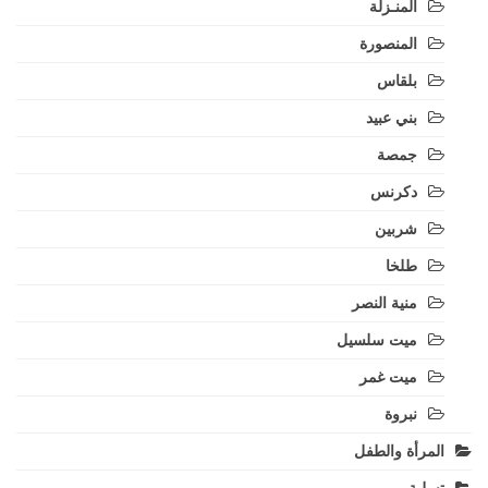
المنـزلة
المنصورة
بلقاس
بني عبيد
جمصة
دكرنس
شربين
طلخا
منية النصر
ميت سلسيل
ميت غمر
نبروة
المرأة والطفل