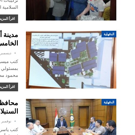
تركيبات ال
السلامية ا
اقرأ المزيد
مدينة 
الدقهلية
الخام
ديسمبر 22, 022
كتب ميسون
بمسئولي مر
محمود مصط
اقرأ المزيد
محافظ 
الدقهلية
السنبل
نوفمبر 1, 2022
كتب ياسر ع