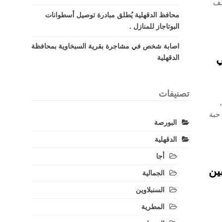
صف
محافظ الدقهلية يُطلق مبادرة توصيل أسطوانات
البوتاجاز للمنازل .
اصابة شخص في مشاجرة بقرية السبخاوية بمحافظة
ي
الدقهلية
تصنيفات
حبة
البورصة
الدقهلية
أجا
موهوبين
الجمالية
السنبلاوين
المطرية