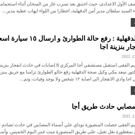
ف الأول الاعدادى، حيث اختنق بعد تسرب غاز من السخان أثناء استحمامه
ء السيد سلطان مدير أمن الدقهلية، اخطارا من اللواء ايهاب عطية مدير…
صحة الدقهلية : رفع حالة الطوارئ و ارسال ٥
ار بنزينة اجا
يم الفقى
استقبل مستشفي أجا المركزي 8 إصابات في حادث انفجار بنزينه .
تور سعد مكي وكيل صحة الدقهلية رفع حالو الطوارئ تزامنا مع حريق ببنزي
ي اجا
وادي الانفجار الي اصابة ١٢ شخص ولا يوجد وفيات، وتم
…
مصابي حادث طريق أجا
يم الفقى
حصلت المنصورة توداي علي أسماء المصابين في حادث تصادم س
بمقطورة نقل ثقيل، على طريق المنصورة ميت غمر اليوم الخميس.
وأسف