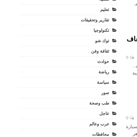
.
تعليم
تقارير وتحقيقات
تكنولوجيا
١ سيارة اسعاف
توك شو
ثقافة وفن
0
حوادث
رياضة
نة
سياسة
صور
طب وصحة
عاجل
0
عرب وعالم
يارة
ر
محافظات