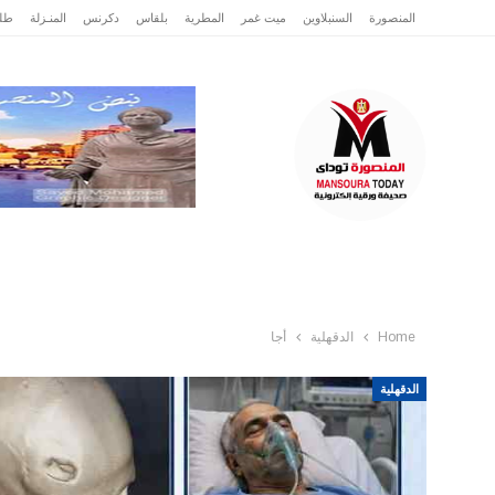
المنصورة
السنبلاوين
ميت غمر
المطرية
بلقاس
دكرنس
المنـزلة
طلخ
الرئيسية
عاجل
الدقهلية
تقارير وتحقيقا
Home
الدقهلية
أجا
الدقهلية