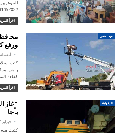
الموهوبين 
31/8/2022 القافله ( قطار الفنون و الإبداع 4) لاكتشاف الموهوبين ب
اقرأ المزيد
محافظ 
ميت غمر
ورفع ك
أغسطس 30, 2
كتب اسلام
رئيس مركز
كفاءة الم
اقرأ المزيد
“غاز ا
الدقهلية
بأجا
فبراير 27, 2022
كتبت منة 