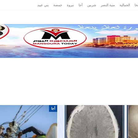
ا
الجمالية
منية النصر
شربين
أجا
نبروة
جمصة
بني عبيد
ت
حوادث
محافظات
رياضة
عرب وعالم
مصر
أجا