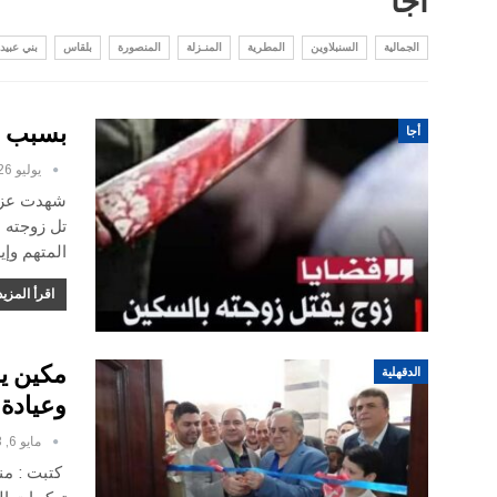
أجا
الجمالية
السنبلاوين
المطرية
المنـزلة
المنصورة
بلقاس
بني عبيد
بسبب عل
أجا
يوليو 26, 2023
شهدت عزبه
تل زوجته ب
المتهم وإ
اقرأ المزيد
مكين ي
الدقهلية
وعيادة 
مايو 6, 2023
كتبت : من