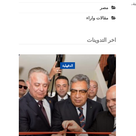
قة بالجسم، وهم، هدى إ. غ. 60 سنة،
مصر
مقالات واراء
اخر التدوينات
الدقهلية