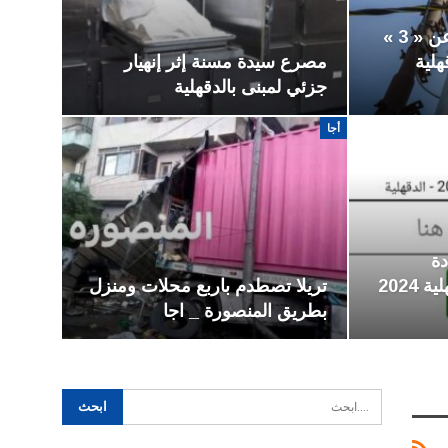
عاجل | فصل الكهرباء عن « 3 »
هلية
مصرع سيدة مسنة إثر إنهيار
جزئي لمبنى بالدقهلية
أجا
دة
الاعداديه محافظه الدقهلية 2024
تريلا تصطدم باربع محلات ومنزل
بطريق المنصورة _ اجا