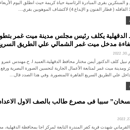
و المبتكرين بقرى المبادرة الرئاسية حياة كريمة حيث انطلق اليوم الأربعاء
قري…
الدقهلية يكلف رئيس مجلس مدينة ميت غمر بتطوي
فاءة مدخل ميت غمر الشمالي علي الطريق السري
202
 نبيل كلف الدكتور أيمن مختار محافظ الدقهلية،العميد ا. ح.مهندس عمرو
 ومدينة ميت غمر لمتابعة الأعمال الجارية لتحسين الصورة البصرية ورفع
داخل علي الطريق السريع القاهرة /المنصورة. وفي هذا الصدد قال…
لسخان” سببا فى مصرع طالب بالصف الاول الاعدا
القرماني شهدت قرية كفر المندرة التابعة لمركز اجا بمحافظة الدقهلية، م