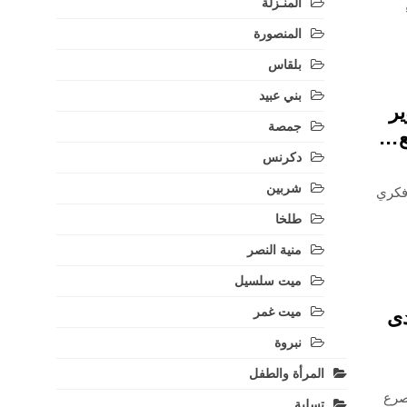
المنـزلة
المنصورة
بلقاس
بني عبيد
ر
جمصة
ع…
دكرنس
شربين
 فكري
طلخا
منية النصر
ميت سلسيل
ميت غمر
دى
نبروة
المرأة والطفل
صرع
تسلية