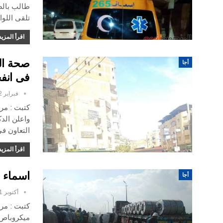
طالب بالص
تلقى اللوا
اقرأ المزيد
أجا
فى انفج
فبراير 22, 2022
كتبت : مر
واعلن الدك
التعاون ف
اقرأ المزيد
اسماء 
أجا
أكتوبر 21, 2021
كتبت : مر
ميكروباص 