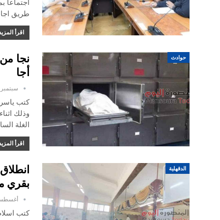
اجتماعاً 
طريق اجا السنبلاوين بطول 
اقرأ المزيد
نجا من
حوادث
أجا
سبتمبر 24, 2022
كتب ياسر 
وذلك اثنا
الغلة السا
اقرأ المزيد
الدقهلية
بقري مر
أغسطس 31, 2
كتب اسلام