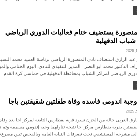
لمنصورة يستضيف ختام فعاليات الدوري الرياضي
شباب الدقهلية
عبد الرازق استضاف نادي المنصورة الرياضي برئاسة العميد محمد البسيو
 الدكتور محمد ابو النصر - المدير التنفيذي للنادي. اليوم الختامي والمب
للدوري الرياضي لمراكز الشباب بمحافظة الدقهلية في خماسي كرة القدم -
جبة اندومى فاسده وفاة طفلتين شقيقتين باجا
ارق العربى حالة من الحزن تسود قرية بقطارس التابعة لمركز اجا بعد وفاة
يقتين بقرية بقطارس مركز اجا نتيجة تناولهما وجبة إندومي مسممة وتم ن
إلى مشرحة المستشفي تحت تصرفات النيابة العامة وبالفحص تبين مصرع«