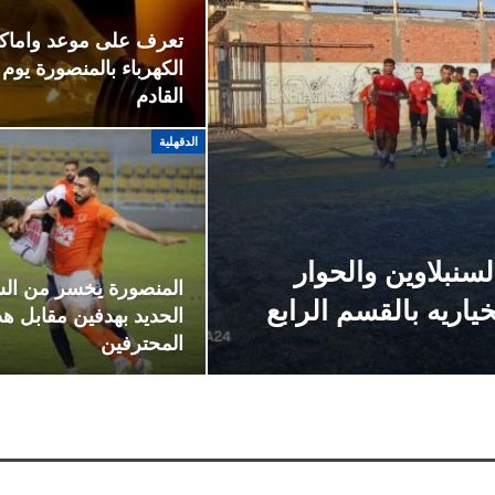
تعرف على موعد واماكن
الكهرباء بالمنصورة يوم
القادم
الدقهلية
لسنبلاوين والحوار
المنصورة يخسر من ال
اريه بالقسم الرابع
الحديد بهدفين مقابل 
المحترفين