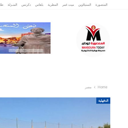
المنصورة
السنبلاوين
ميت غمر
المطرية
بلقاس
دكرنس
المنـزلة
طلخ
الرئيسية
عاجل
الدقهلية
تقارير وتحقيقا
Home
مصر
الدقهلية