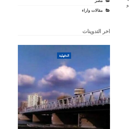
مصر
و
مقالات واراء
اخر التدوينات
الدقهلية