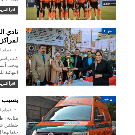
اقرأ المزيد
نادي ا
الدقهلية
لمراكز 
فبراير 5, 2025
كتب ياسر 
وتحت أشراف
النهائية 
اقرأ المزيد
بسبب و
بني عبيد
فبراير 5, 2025
متابعة : ط
طفلتين شق
جثمانهما 