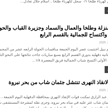
جل لكهرباء طلخا .. اسلام جلال تعادل…
نزلة وطلخا والعمال والسماد وجزيرة القباب والحو
اكتساح للجمالية بالقسم الرابع
 نبيل اختتمت عصر اليوم الجمعة منافسات الجولة الرابعه عشر من المجم
ثانيه دقهليه بدوري القسم الرابع بسبع مباريات جاءت نتائجها على النحو الت
لأولى اكتسح شباب الجمالية فريق المعصرة ١/٨…
انقاذ النهرى تنتشل جثمان شاب من بحر نبروة
بد الرازق تمكنت قوات الإنقاذ النهري بمحافظة الدقهلية اليوم الجمعة ، 
مان شاب عثر عليه في مياه بحر نبروه، وجرى نقله لمشرحة المستشفى 
 التحقيق. وكان مدير أمن الدقهلية، قد تلقى إخطارًا من مدير…