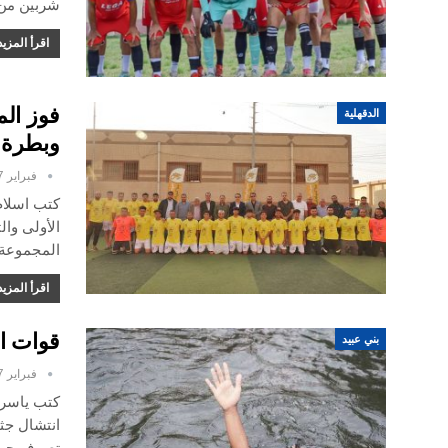
شربين من كهرباء طلخا ٠/١ س
اقرأ المزيد
فوز الم
الدقهلية
وبطرة و
فبراير 7, 2025
كتب اسلام
الأولى وال
المجموعة ا
اقرأ المزيد
قوات ال
بني عبيد
فبراير 7, 2025
كتب ياسر ع
انتشال جث
تصرف جهات