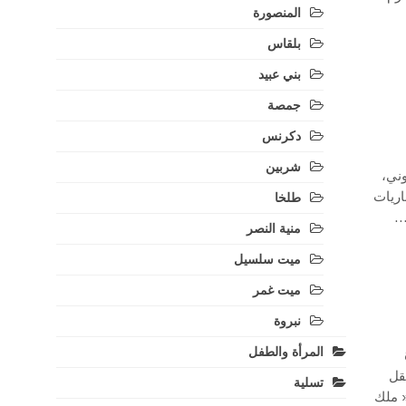
المنصورة
بلقاس
بني عبيد
جمصة
دكرنس
شربين
ني،
اريات
طلخا
…
منية النصر
ميت سلسيل
ميت غمر
نبروة
المرأة والطفل
قل
تسلية
 ملك