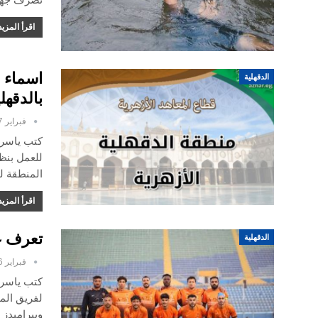
اقرأ المزيد
اسماء ا
الدقهلية
بالدقهلي
فبراير 7, 2025
كتب ياسر ع
المنطقة ل
اقرأ المزيد
تعرف ع
الدقهلية
فبراير 6, 2025
كتب ياسر 
لفريق المن
وبيراميدز