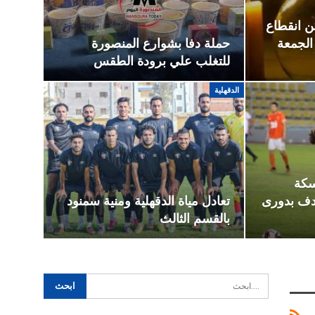
 انقطاع
 الجمعة
حملة دفا بشوارع المنصورة
للتغلب علي برودة الطقس
الدقهلية
سكة
هدف بدورى
تعادل مياة الدقهلية ومنية سمنود
بالقسم الثالث