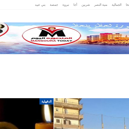
ا
الجمالية
منية النصر
شربين
أجا
نبروة
جمصة
بني عبيد
ت
حوادث
محافظات
رياضة
عرب وعالم
مصر
الدقهلية