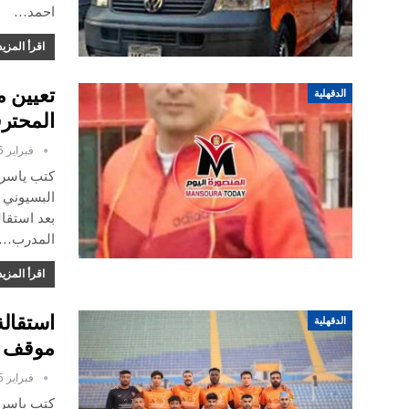
احمد…
اقرأ المزيد
تعيين م
الدقهلية
المحتر
فبراير 5, 2025
كتب ياسر 
البسيوني ت
بعد استقا
المدرب…
اقرأ المزيد
استقال
الدقهلية
موقف ع
فبراير 5, 2025
كتب ياسر 