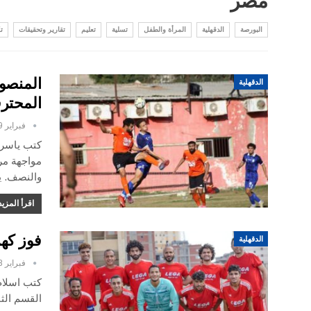
مصر
البورصة
الدقهلية
المرأة والطفل
تسلية
تعليم
تقارير وتحقيقات
ت
المنصور
الدقهلية
المحتر
فبراير 9, 2025
كتب ياسر 
والنصف. ي
اقرأ المزيد
فوز كهر
الدقهلية
فبراير 8, 2025
كتب اسلام
القسم الث