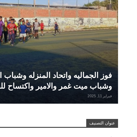
فوز الجماليه واتحاد المنزله وشباب ا
وشباب ميت غمر والامير واكتساح للخي
فبراير 11, 2025
عنوان التصنيف