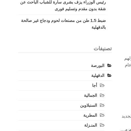
رئيس الوزراء يزف بشرى سارة للشباب الباحث عن
شقة بدون مقدم وتسليم فورى
ضبط 1.5 طن من مصنعات لحوم ودجاج غير صالحة
بالدقهلية
تصنيفات
لهم
2025 إلى ديوان عام
البورصة
الدقهلية
أجا
الجمالية
السنبلاوين
المطرية
جديد
المنـزلة
لعزم…