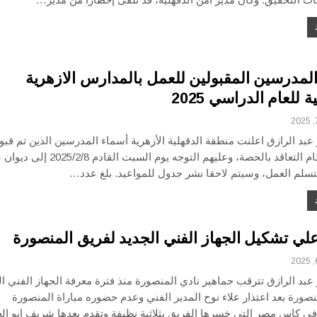
لمدرسين المقبولين للعمل بالمدارس الازهرية
ة للعام الدراسي 2025
بد الرازق اعلنت منطقة الدقهلية الأزهرية أسماء المدرسين الذين تم قبو
للعمل بنظام التعاقد بالحصة، وعليهم التوجه يوم السبت القادم /2/8
تسلم العمل، وسيتم لاحقا نشر جدول للمواعيد. بلغ عدد…
لي تشكيل الجهاز الفني الجديد لفريق المنصورة
عبد الرازق تترقب جماهير نادي المنصورة منذ فترة معرفة الجهاز الفني ال
صورة بعد اعتذار علاء نوح المدير الفني وعدم حضوره مباراة المنصورة
 في كاس مصر التي خسرها الفريق بثلاثية نظيفة وتقدم بعدها شريف ابو ا