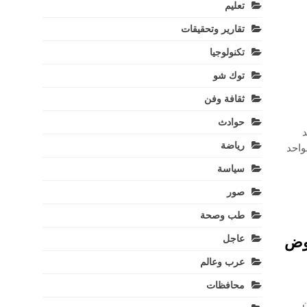
تعليم
تقارير وتحقيقات
تكنولوجيا
توك شو
ثقافة وفن
حوادث
د
رياضة
واحد
سياسة
صور
طب وصحة
عاجل
موض
عرب وعالم
محافظات
ن