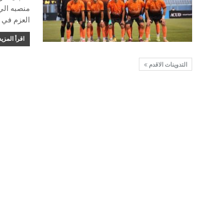
منصبه الي 
العزم في 
اقرأ المزيد
التدوينات الاقدم
الدقهلية