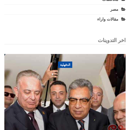
مصر
مقالات واراء
اخر التدوينات
الدقهلية