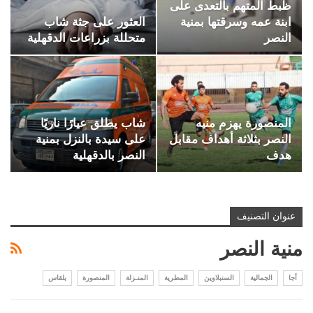
ظبط المتهم بالتعدى على
ابنة عمه وسرقتها بمنية
العثور على جثة شاب
النصر
متحللة بزراعات الدقهلية
المنصورة يهزم منيه
شاب يطلق عيارًا ناريًا
النصر بثلاثة أهداف مقابل
على سيدة بالنزل بمنية
هدف
النصر بالدقهلية
عنوان التصنيف
منية النصر
أجا
الجمالية
السنبلاوين
المطرية
المنـزلة
المنصورة
بلقاس