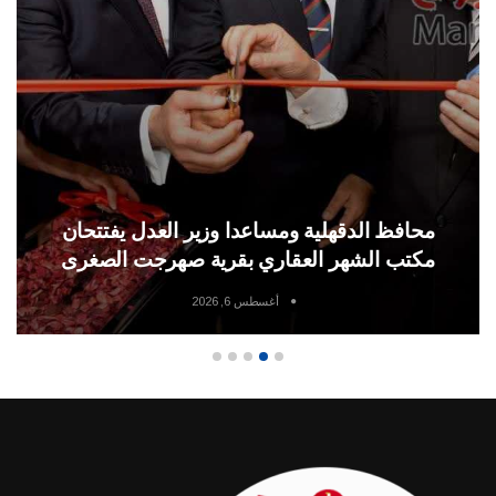
ومساعدا وزير العدل يفتتحان
الاهلي والزمالك ف
قاري بقرية صهرجت الصغرى
للدورى المصرى م
أغسطس 6, 2026