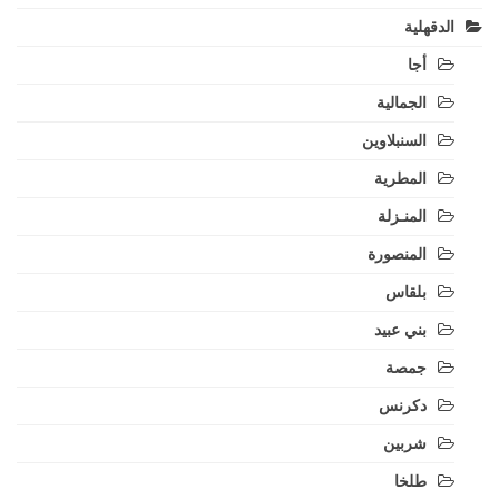
الدقهلية
أجا
الجمالية
السنبلاوين
المطرية
المنـزلة
المنصورة
بلقاس
بني عبيد
جمصة
دكرنس
شربين
طلخا