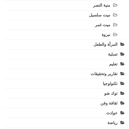
منية النصر
ميت سلسيل
ميت غمر
نبروة
المرأة والطفل
تسلية
تعليم
تقارير وتحقيقات
تكنولوجيا
توك شو
ثقافة وفن
حوادث
رياضة