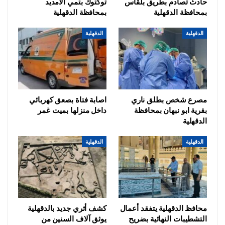
حادث تصادم بطريق بلقاس
توكتوك بتمي الامديد
بمحافظة الدقهلية
بمحافظة الدقهلية
الدقهلية
الدقهلية
مصرع شخص بطلق ناري
اصابة فتاة بصعق كهربائي
بقرية ابو نبهان بمحافظة
داخل منزلها بميت غمر
الدقهلية
الدقهلية
الدقهلية
محافظ الدقهلية يتفقد أعمال
كشف أثري جديد بالدقهلية
التشطيبات النهائية بضريح
يوثق آلاف السنين من