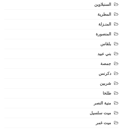
السنبلاوين
المطرية
المنـزلة
المنصورة
بلقاس
بني عبيد
جمصة
دكرنس
شربين
طلخا
منية النصر
ميت سلسيل
ميت غمر