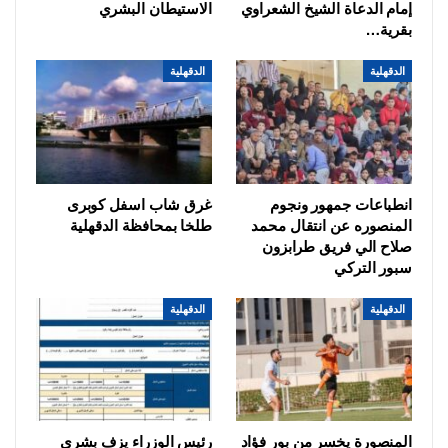
إمام الدعاة الشيخ الشعراوي
الاستيطان البشري
بقرية…
الدقهلية
الدقهلية
انطباعات جمهور ونجوم
غرق شاب اسفل كوبرى
المنصوره عن انتقال محمد
طلخا بمحافظة الدقهلية
صلاح الي فريق طرابزون
سبور التركي
الدقهلية
الدقهلية
المنصورة يخسر من بور فؤاد
رئيس الوزراء يزف بشرى