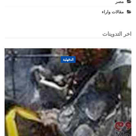
مصر
مقالات واراء
اخر التدوينات
الدقهلية