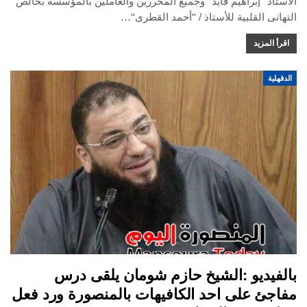
الأستاذ "إبراهيم فايد" وجميع المحررين والعاملين بالمؤسسة بخالص
التهانى القلبية للأستاذ / "أحمد القطرى"…
اقرأ المزيد
الدقهلية
بالفيديو :الشيخ حازم شومان يلقى درس
مفاجئ على احد الكافيهات ‫بالمنصورة‬ ورد فعل