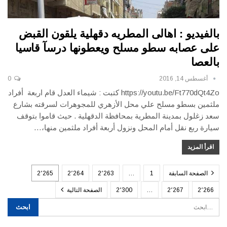
بالفيديو : اهالى المطريه دقهلية يلقون القبض
على عصابه سطو مسلح ويعطونها درسآ قاسيا
بالعصا
أغسطس 14, 2016
0
https://youtu.be/Ft770dQt4Zo كتبت : شيماء العدل قام اربعة أفراد
ملثمين بسطو مسلح علي محل الأزهري للمجوهرات لسرقته بشارع
سعد زغلول بمدينة المطرية بمحافظة الدقهلية . حيث قاموا بتوقف
سيارة ربع نقل أمام المحل ونزول أربعة أفراد ملثمين منها،…
اقرأ المزيد
الصفحة السابقة
1
…
2٬263
2٬264
2٬265
2٬266
2٬267
…
2٬300
الصفحة التالية