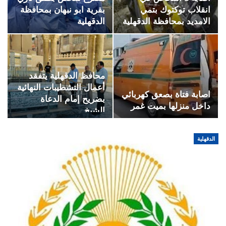
انقلاب توكتوك بتمي
بقرية ابو نبهان بمحافظة
الامديد بمحافظة الدقهلية
الدقهلية
محافظ الدقهلية يتفقد
أعمال التشطيبات النهائية
اصابة فتاة بصعق كهربائي
بضريح إمام الدعاة
داخل منزلها بميت غمر
الشيخ…
الدقهلية