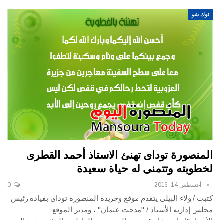
توك شو
المنصورة توداى تهنئ الاستاذ أحمد القطرى
لخطوبته وتتمنى له حياة سعيدة
أغسطس 14, 2016
0
كتبت / ولاء البيلى يتقدم موقع وجريدة المنصورة توداى بقيادة رئيس
مجلس إدارته الأستاذ / "مدحت عثمان" ، ومدير الموقع