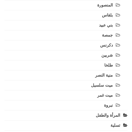
المنصورة
بلقاس
بني عبيد
جمصة
دكرنس
شربين
طلخا
منية النصر
ميت سلسيل
ميت غمر
نبروة
المرأة والطفل
تسلية