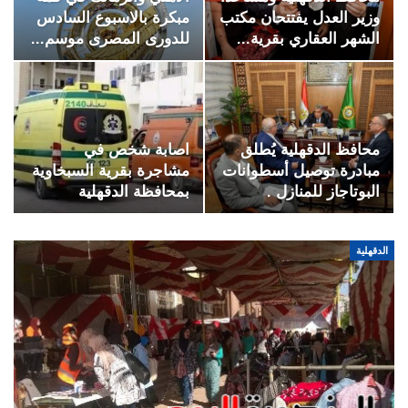
وزير العدل يفتتحان مكتب
مبكرة بالاسبوع السادس
الشهر العقاري بقرية…
للدورى المصرى موسم…
محافظ الدقهلية يُطلق
اصابة شخص في
مبادرة توصيل أسطوانات
مشاجرة بقرية السبخاوية
البوتاجاز للمنازل .
بمحافظة الدقهلية
الدقهلية