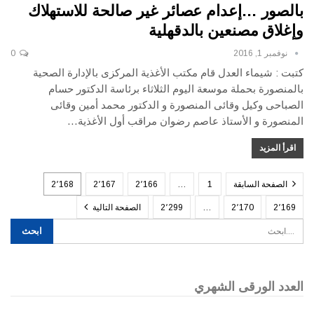
بالصور …إعدام عصائر غير صالحة للاستهلاك
وإغلاق مصنعين بالدقهلية
نوفمبر 1, 2016
0
كتبت : شيماء العدل قام مكتب الأغذية المركزى بالإدارة الصحية
بالمنصورة بحملة موسعة اليوم الثلاثاء برئاسة الدكتور حسام
الصباحى وكيل وقائى المنصورة و الدكتور محمد أمين وقائى
المنصورة و الأستاذ عاصم رضوان مراقب أول الأغذية…
اقرأ المزيد
الصفحة السابقة
1
…
2٬166
2٬167
2٬168
2٬169
2٬170
…
2٬299
الصفحة التالية
العدد الورقى الشهري