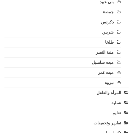
بني عبيد
جمصة
دكرنس
شربين
طلخا
منية النصر
ميت سلسيل
ميت غمر
نبروة
المرأة والطفل
تسلية
تعليم
تقارير وتحقيقات