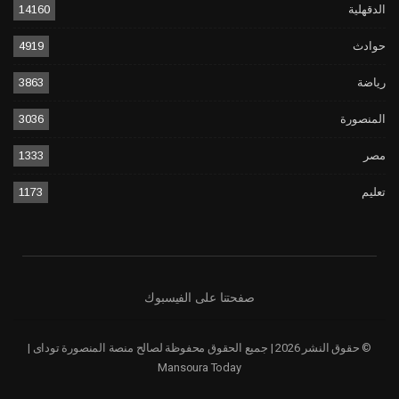
الدقهلية
14160
حوادث
4919
رياضة
3863
المنصورة
3036
مصر
1333
تعليم
1173
صفحتنا على الفيسبوك
© حقوق النشر 2026 | جميع الحقوق محفوظة لصالح منصة المنصورة توداى |
Mansoura Today