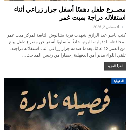
مصــرع طفل دهسًا أسفل جرار زراعي أثناء
استقلاله دراجة بميت غمر
أغسطس 2, 2026
كتب ياسر عبد الرازق شهدت قرية بشالوش التابعة لمركز ميت غمر
بمحافظة الدقهلية، اليوم، حادثًا مأساويًا أسفر عن مصرع طفل يبلغ
من العمر 12 عامًا، بعدما صدمه جرار زراعي أثناء استقلاله دراجته.
تلقي اللواء مدير أمن الدقهلية إخطارا من رئيس المباحث…
اقرأ المزيد
الدقهلية