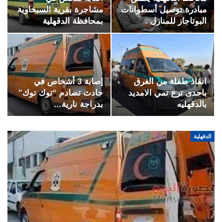
مبادرة توصيل أسطوانات
مشاجرة بقرية السبخاوية
البوتاجاز للمنازل .
بمحافظة الدقهلية
انقاذ طفلة من الغرق
إصابة 3 أشخاص في
باحدى ترع تمي الامديد
حادث تصادم “توك توك”
بالدقهليه
بدراجة نارية…
الدقهلية