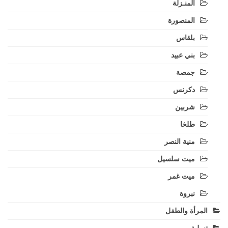
المنـزلة
المنصورة
بلقاس
بني عبيد
جمصة
دكرنس
شربين
طلخا
منية النصر
ميت سلسيل
ميت غمر
نبروة
المرأة والطفل