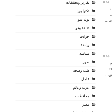
0
تقارير وتحقيقات
د
تكنولوجيا
،
توك شو
دات…
ثقافة وفن
حوادث
رياضة
سياسة
0
صور
م
لعب . وشهد العام المنقضي 2015
طب وصحة
عاجل
عرب وعالم
محافظات
مصر