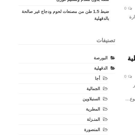
0
ضبط 1.5 طن من مصنعات لحوم ودجاج غير صالحة
رة
بالدقهلية
تصنيفات
ية
البورصة
الدقهلية
0
أجا
الجمالية
بوع…
السنبلاوين
المطرية
المنـزلة
المنصورة