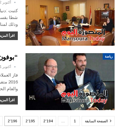
أكتوبر 12, 2016
كتبت :دنيا
شطا بقسم ا
وذلك لمنا
اقرأ المزيد
“بوفون”
رياضة
أكتوبر 11, 2016
فاز العملا
والعام الحالى 2016 تألق بالغ النظير من النجم الإيطالي بو
اقرأ المزيد
الصفحة السابقة
1
…
2٬194
2٬195
2٬196