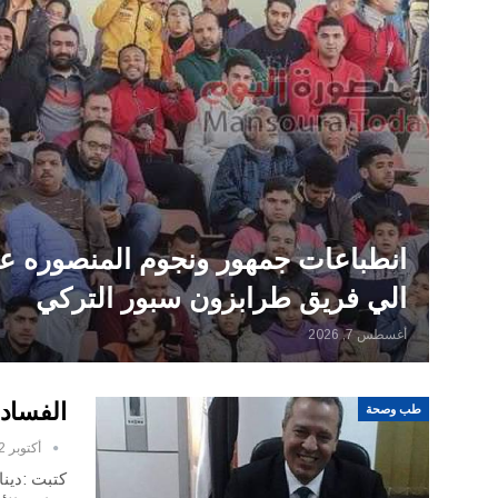
انطباعات جمهور ونجوم المنصوره عن
الي فريق طرابزون سبور التركي
أغسطس 7, 2026
الفساد 
طب وصحة
أكتوبر 12, 2016
كتبت :دينا