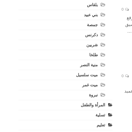
بلقاس
0
بني عبيد
فع
سيق
جمصة
ف…
دكرنس
شربين
طلخا
منية النصر
ميت سلسيل
0
ميت غمر
ميد
نبروة
المرأة والطفل
تسلية
تعليم