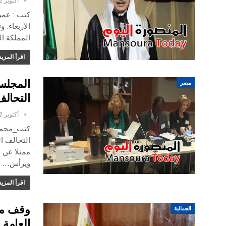
أكتوبر 12, 2016
كتب : عمر
الأربعاء. 
المملكة ا
اقرأ المزيد
المجلس
مصر
التحالف
أكتوبر 12, 2016
كتب_محمد 
التحالف ا
ويرأس…
اقرأ المزيد
وقف مدي
الجمالية
العامة 