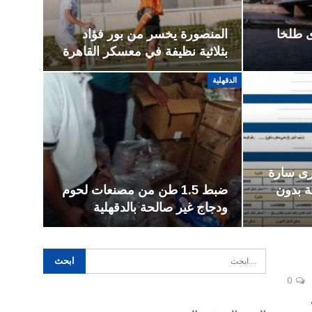
 طلخا
المنصورة يخسر من بور فؤاد
بثلاثية نظيفة في معسكر القاهرة
الدقهلية
رى سارة
 بدون
ضبط 1.5 طن من مصنعات لحوم
ودجاج غير صالحة بالدقهلية
0