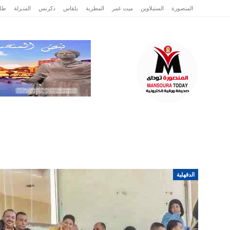
المنصورة
السنبلاوين
ميت غمر
المطرية
بلقاس
دكرنس
المنـزلة
طلخ
الرئيسية
عاجل
الدقهلية
تقارير وتحقيقا
الدقهلية