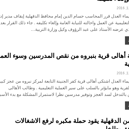
ماء العدل قرر المحاسب حسام الدين إمام محافظ الدقهلية إيقاف مدير إدا
تعليمية عن العمل واحالته للنيابة العامة وإلغاء تكليفه . جاء ذلك القرار بعد
لذي عرضه الأستاذ على عبد الرؤوف وكيل وزارة التربية…
 أهالى قرية بنبروه من نقص المدرسين وسوء العمل
ة
اء العدل اشتكى أهالى قرية كفر الجنينة التابعة لمركز نبروه من عجز كبير
رية وهو مايؤثر بالسلب على سير العملية التعليمية . وطالب الأهالى
 بالتدخل لسد العجز وتوفير مدرسين نظرا لاستمرار المشكلة مع بدء الأس
ن الدقهلية يقود حملة مكبره لرفع الاشغالات
فق بطلخا