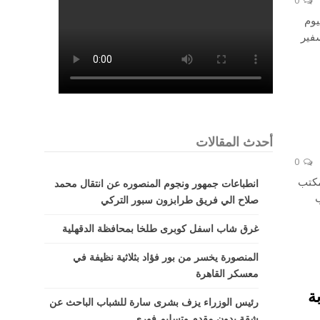
0
يوم
سفير
أحدث المقالات
0
مكتب
انطباعات جمهور ونجوم المنصوره عن انتقال محمد
ب
صلاح الي فريق طرابزون سبور التركي
غرق شاب اسفل كوبرى طلخا بمحافظة الدقهلية
المنصورة يخسر من بور فؤاد بثلاثية نظيفة في
معسكر القاهرة
ة
رئيس الوزراء يزف بشرى سارة للشباب الباحث عن
شقة بدون مقدم وتسليم فورى