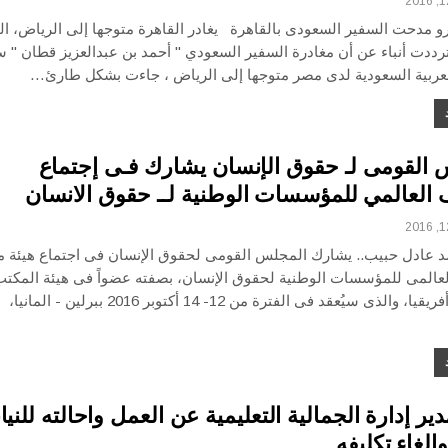
و مدحت السفير السعودى بالقاهرة يغادر القاهرة متوجها إلى الرياض، ال
وترددت أنباء عن أن مغادرة السفير السعودي " أحمد بن عبدالعزيز قطان " 
لعربية السعودية لدى مصر متوجها إلى الرياض ، جاءت بشكل طارئ…
 القومى لـ حقوق الإنسان يشارك فـى إجتماع
 العالمي للمؤسسات الوطنية لــ حقوق الانسان
عادل حبيب.. يشارك المجلس القومى لحقوق الإنسان فى اجتماع هيئة 
لعالمى للمؤسسات الوطنية لحقوق الإنسان، بصفته عضواً فى هيئة المكت
ممثلا عن أفريقيا، والذى سيُعقد فى الفترة من 12- 14 أكتوبر 2016 ببرلين - المانيا،
ر إدارة الجمالية التعليمية عن العمل واحالته للنياب
وإلغاء تكليفه