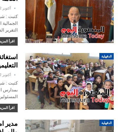
أكتوبر 12, 2016
كتبت : شي
الجمالية ال
التقرير ا
اقرأ المزيد
استغاثة
الدقهلية
التعليمي
أكتوبر 12, 2016
كتبت : شيم
بمدارس الق
المسئولين
اقرأ المزيد
مدير ام
الدقهلية
والمرا