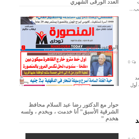
العدد الورقى الشهري
سحب…
0
د
أول
حوار مع الدكتور رضا عبد السلام محافظ
الشرقية الأسبق” أنا خدمت ، وبخدم ، ولسه
هخدم ”
د