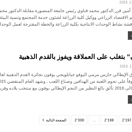
 أمين قرر الدكتور محمد قناوي رئيس جامعة المنصورة مقابلة الدكتور محم
لاقتصاد الزراعي ووكيل كلية الزراعة لشئون خدمة المجتمع وتنمية البيئة
قشة نشاط الوحدات الانتاجية بكلية الزراعة والخطة المقترحة لعمل الوح
 بتغلب على العملاقة ويفوز بالقدم الذهبية
ق الإيطالي حارس مرمى اليوفو جيانلويجي بوفون بجائزة القدم الذهبية لعا
2016 متفوقاً على نجوم اللعبة من الهدافين وصناع ال
فون مع منتخب بلاده وفريق…
2٬197
2٬198
…
2٬300
الصفحة التالية