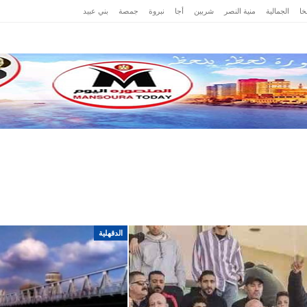
ا
الجمالية
منية النصر
شربين
أجا
نبروة
جمصة
بني عبيد
ت
حوادث
محافظات
رياضة
عرب وعالم
مصر
الدقهلية