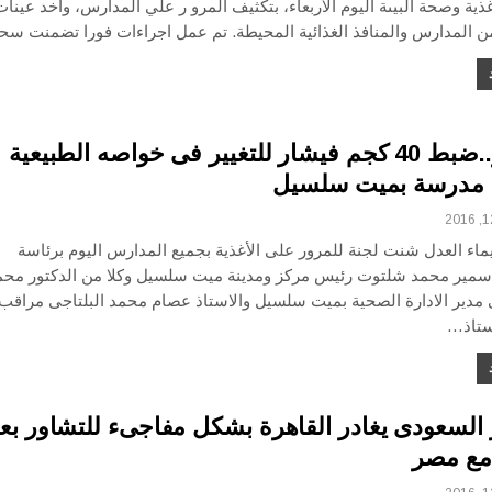
غذية وصحة البيىة اليوم الأربعاء، بتكثيف المرو ر علي المدارس، وأخد عينات
ن المدارس والمنافذ الغذائية المحيطة. تم عمل اجراءات فورا تضمنت 
بالصور..ضبط 40 كجم فيشار للتغيير فى خواصه الطبيعية
ن مدرسة بميت سلسيل
ماء العدل شنت لجنة للمرور على الأغذية بجميع المدارس اليوم برئاسة
مير محمد شلتوت رئيس مركز ومدينة ميت سلسيل وكلا من الدكتور محم
دير الادارة الصحية بميت سلسيل والاستاذ عصام محمد البلتاجى مراقب 
أستاذ…
السعودى يغادر القاهرة بشكل مفاجىء للتشاور بع
 مع مصر