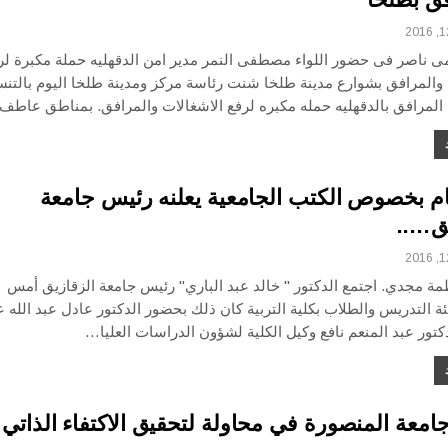
امى ناصر فى حضور اللواء مصطفى النمر مدير امن الدقهليه حملة مكبرة لر
 والمرافق بشوارع مدينة طلخا شنت رئاسة مركز ومدينة طلخا اليوم بالتن
لمرافق بالدقهليه حمله مكبره لرفع الاشغالات والمرافق. بمناطق عاط
ام بخصوص الكتب الجامعية يعلنه رئيس جامعة
يق…..
مة مجدي. اجتمع الدكتور " خالد عبد الباري" رئيس جامعة الزقازيق أمس
ة التدريس والطلاب بكلية التربية كان ذلك بحضور الدكتور عادل عبد الله ع
دكتور عبد المنعم نافع وكيل الكلية لشؤون الدراسات العليا…
معة المنصورة في محاولة لتحقيق الاكتفاء الذاتي