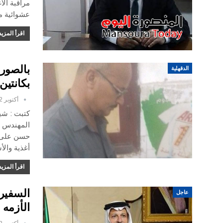
مراقبة الأ
عشوائية م
اقرأ المزيد
الدقهلية
بكانتي
أكتوبر 12, 2016
كتبت : شي
المهندس س
حسن على م
أغذية وال
اقرأ المزيد
السفير 
عاجل
الأزمه