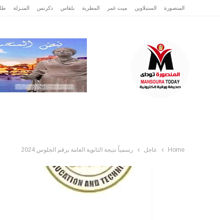
المنصورة
السنبلاوين
ميت غمر
المطرية
بلقاس
دكرنس
المنـزلة
طلخ
الرئيسية
عاجل
الدقهلية
تقارير وتحقيقا
Home
عاجل
رسمياً نتيجة الثانوية العامة برقم الجلوس 2024