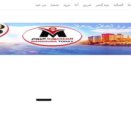
ا
الجمالية
منية النصر
شربين
أجا
نبروة
جمصة
بني عبيد
ت
حوادث
محافظات
رياضة
عرب وعالم
مصر