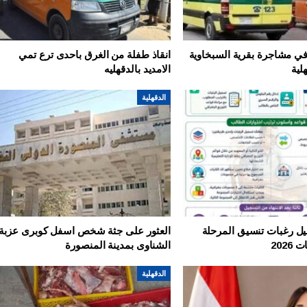
اجرة بقرية
ضبط 1.5 طن من مصنعات لحوم
ظة الدقهلية
ودجاج غير صالحة بالدقهلية
 مشاجرة بقرية السبخاوية
انقاذ طفلة من الغرق باحدى ترع تمي
أغسطس 6, 2026
لية
الامديد بالدقهليه
الدقهلية
يل رغبات تنسيق المرحلة
العثور على جثة شخص اسفل كوبرى عزبة
2026
الشناوى بمدينة المنصورة
الدقهلية