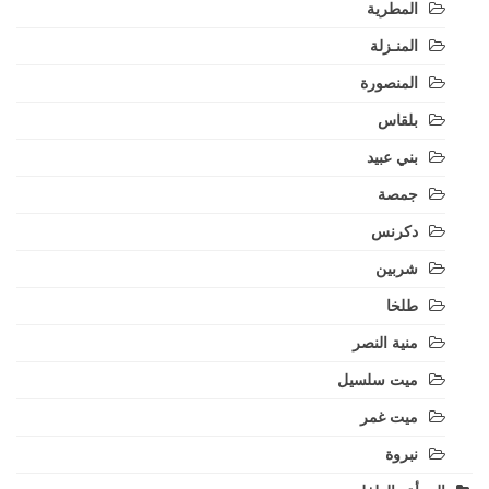
المطرية
المنـزلة
المنصورة
بلقاس
بني عبيد
جمصة
دكرنس
شربين
طلخا
منية النصر
ميت سلسيل
ميت غمر
نبروة