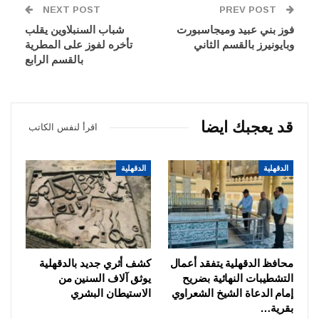
NEXT POST
PREV POST
فوز بني عبيد وميجاسبورت
شباب السنبلاوين يقلب
وبايونيرز بالقسم الثاني
تأخره لفوز على المطرية
بالقسم الرابع
قد يعجبك ايضا
اقرأ لنفس الكاتب
الدقهلية
الدقهلية
محافظ الدقهلية يتفقد أعمال
كشف أثري جديد بالدقهلية
التشطيبات النهائية بضريح
يوثق آلاف السنين من
إمام الدعاة الشيخ الشعراوي
الاستيطان البشري
بقرية…