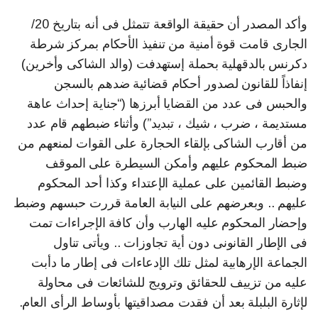
وأكد المصدر أن حقيقة الواقعة تتمثل فى أنه بتاريخ 20/
الجارى قامت قوة أمنية من تنفيذ الأحكام بمركز شرطة
دكرنس بالدقهلية بحملة إستهدفت (والد الشاكى وأخرين)
إنفاذاً للقانون لصدور أحكام قضائية ضدهم بالسجن
والحبس فى عدد من القضايا أبرزها (“جناية إحداث عاهة
مستديمة ، ضرب ، شيك ، تبديد”) وأثناء ضبطهم قام عدد
من أقارب الشاكى بإلقاء الحجارة على القوات لمنعهم من
ضبط المحكوم عليهم وأمكن السيطرة على الموقف
وضبط القائمين على عملية الإعتداء وكذا أحد المحكوم
عليهم .. وبعرضهم على النيابة العامة قررت حبسهم وضبط
وإحضار المحكوم عليه الهارب وأن كافة الإجراءات تمت
فى الإطار القانونى دون أية تجاوزات .. ويأتى تناول
الجماعة الإرهابية لمثل تلك الإدعاءات فى إطار ما دأبت
عليه من تزييف للحقائق وترويج للشائعات فى محاولة
لإثارة البلبلة بعد أن فقدت مصداقيتها بأوساط الرأى العام.