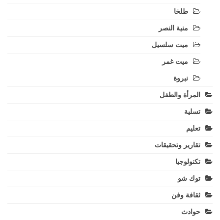
طلخا
منية النصر
ميت سلسيل
ميت غمر
نبروة
المرأة والطفل
تسلية
تعليم
تقارير وتحقيقات
تكنولوجيا
توك شو
ثقافة وفن
حوادث