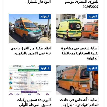
للدورى المصرى موسم
البوتاجاز للمنازل .
2026/2027
الدقهلية
الدقهلية
اصابة شخص في مشاجرة
انقاذ طفلة من الغرق باحدى
بقرية السبخاوية بمحافظة
ترع تمي الامديد بالدقهليه
الدقهلية
الدقهلية
الدقهلية
إصابة 3 أشخاص في حادث
اليوم بدء تسجيل رغبات
تصادم “توك توك” بدراجة
تنسيق المرحلة الأولى