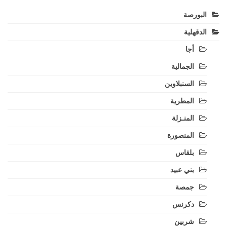
البورصة
الدقهلية
أجا
الجمالية
السنبلاوين
المطرية
المنـزلة
المنصورة
بلقاس
بني عبيد
جمصة
دكرنس
شربين