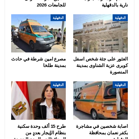
نارية بالدقهلية
للجامعات 2026
الدقهلية
الدقهلية
العثور على جثة شخص اسفل
مصرع امين شرطة في حادث
كوبرى عزبة الشناوى بمدينة
بمدينة طلخا
المنصورة
الدقهلية
الدقهلية
اصابة شخصين في مشاجرة
طرح 15 ألف وحدة سكنية
بكفر نعمان بمحافظة
بنظام الإيجار بعددٍ من