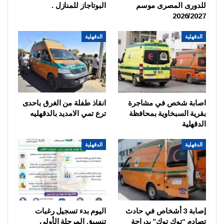
للدورى المصرى موسم
البوتاجاز للمنازل .
2026/2027
الدقهلية
الدقهلية
اصابة شخص في مشاجرة
انقاذ طفلة من الغرق باحدى
بقرية السبخاوية بمحافظة
ترع تمي الامديد بالدقهليه
الدقهلية
الدقهلية
الدقهلية
إصابة 3 أشخاص في حادث
اليوم بدء تسجيل رغبات
تصادم “توك توك” بدراجة
تنسيق المرحلة الأولى