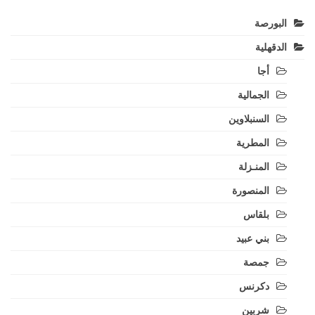
البورصة
الدقهلية
أجا
الجمالية
السنبلاوين
المطرية
المنـزلة
المنصورة
بلقاس
بني عبيد
جمصة
دكرنس
شربين