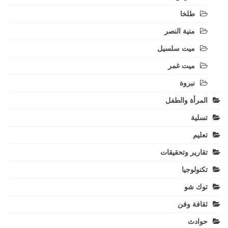
طلخا
منية النصر
ميت سلسيل
ميت غمر
نبروة
المرأة والطفل
تسلية
تعليم
تقارير وتحقيقات
تكنولوجيا
توك شو
ثقافة وفن
حوادث