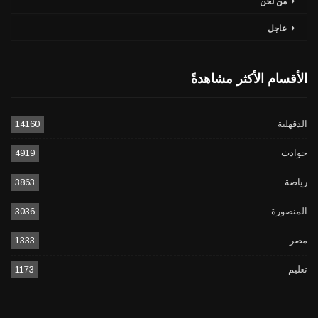
من نحن
عاجل
الأقسام الأكثر مشاهدةً
الدقهلية
14160
حوادث
4919
رياضة
3863
المنصورة
3036
مصر
1333
تعليم
1173