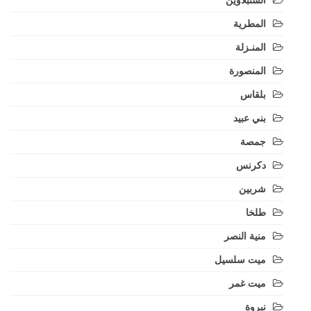
المطرية
المنـزلة
المنصورة
بلقاس
بني عبيد
جمصة
دكرنس
شربين
طلخا
منية النصر
ميت سلسيل
ميت غمر
نبروة