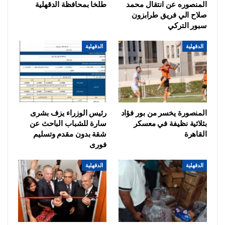
المنصوره عن انتقال محمد
طلخا بمحافظة الدقهلية
صلاح الي فريق طرابزون
سبور التركي
الدقهلية
الدقهلية
المنصورة يخسر من بور فؤاد
رئيس الوزراء يزف بشرى
بثلاثية نظيفة في معسكر
سارة للشباب الباحث عن
القاهرة
شقة بدون مقدم وتسليم
فورى
الدقهلية
الدقهلية