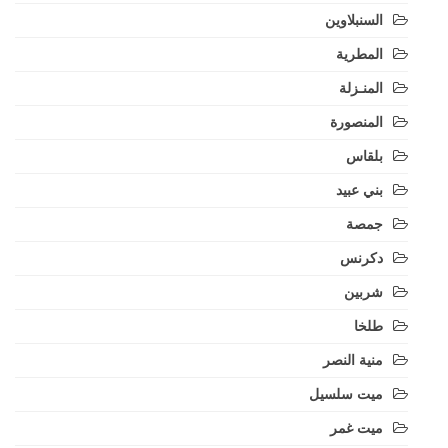
السنبلاوين
المطرية
المنـزلة
المنصورة
بلقاس
بني عبيد
جمصة
دكرنس
شربين
طلخا
منية النصر
ميت سلسيل
ميت غمر