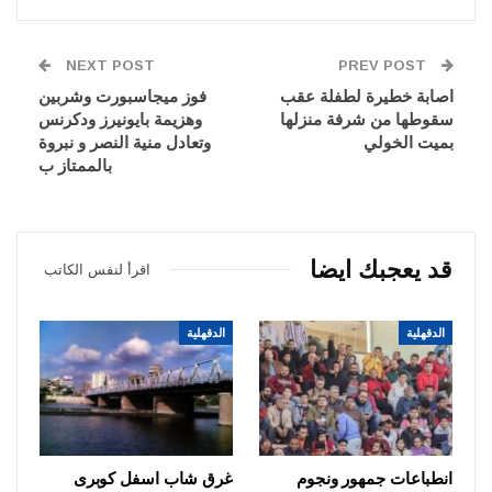
NEXT POST
PREV POST
اصابة خطيرة لطفلة عقب
فوز ميجاسبورت وشربين
سقوطها من شرفة منزلها
وهزيمة بايونيرز ودكرنس
بميت الخولي
وتعادل منية النصر و نبروة
بالممتاز ب
قد يعجبك ايضا
اقرأ لنفس الكاتب
الدقهلية
الدقهلية
انطباعات جمهور ونجوم
غرق شاب اسفل كوبرى