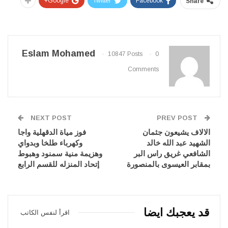
Google+
Twitter
Facebook
Share
Eslam Mohamed
10847 Posts
0
Comments
NEXT POST
PREV POST
الالاف يشيعون جثمان
فوز مياة الدقهلية واجا
الشهيد عبد الله خالد
وكهرباء طلخا وبدواي
الشافعي غريق راس البر
وهزيمة منية سمنود وهبوط
بمقابر العيسوى بالمنصورة
إتحاد المنزله للقسم الرابع
قد يعجبك ايضا
اقرأ لنفس الكاتب