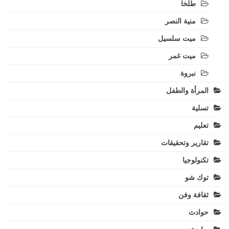
طلخا
منية النصر
ميت سلسيل
ميت غمر
نبروة
المرأة والطفل
تسلية
تعليم
تقارير وتحقيقات
تكنولوجيا
توك شو
ثقافة وفن
حوادث