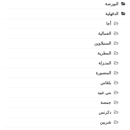
البورصة
الدقهلية
أجا
الجمالية
السنبلاوين
المطرية
المنـزلة
المنصورة
بلقاس
بني عبيد
جمصة
دكرنس
شربين