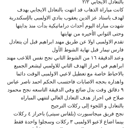
بالتعادل الايجابي ٢/٢
كانت مباراة الذهاب قد انتهت بالتعادل الايجابي بهدف
لهدف باستاد عز الدين يعقوب بنادي الاولمبى بالإسكندرية
شهدت مباراة اليوم أحداث دراماتيكية بدأت منذ بدايتها
وحتى الثواني الأخيره من نهايتها
تقدم الاولمبى اولا عن طريق مهند ابراهيم قبل أن يتعادل
فارس نيمار قبل نهاية الشوط الأول
وعند الدقيقة ١٦ من الشوط الثاني نجح نفس اللاعب مهند
ابراهيم في احراز الهدف الثاني للاولمبي ليشعر الجميع
بالاحباط خاصة مع تعطيل لاعبي الاولمبى الوقت دائما
واهداره بحجه الاصابات فاحتسب الحكم احمد ناصر عباس
٩ دقائق وقت بدل ضائع وفي الدقيقة التاسعه نجح محمود
صلاح في احراز هدف التعادل الغالي لتنتهي المباراه
بالتعادل و اللجوء إلى ركلات الترجيح
نجح فريق ميجاسبورت (بلقاس سيتى) باحراز ٤ ركلات
بينما اضاع لاعبو الاولمبى ٣ ركلات وسجلوا واحدة فقط