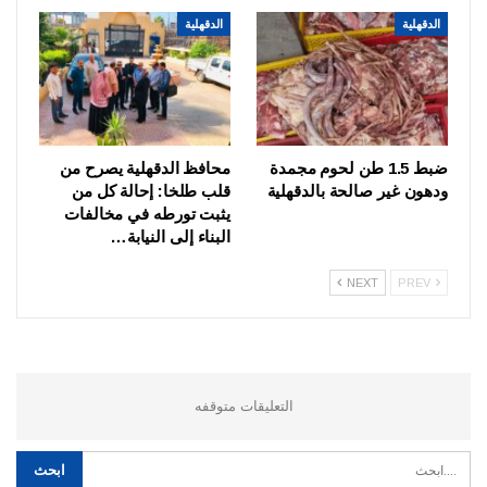
الدقهلية
الدقهلية
ضبط 1.5 طن لحوم مجمدة
محافظ الدقهلية يصرح من
ودهون غير صالحة بالدقهلية
قلب طلخا: إحالة كل من
يثبت تورطه في مخالفات
البناء إلى النيابة…
NEXT
PREV
التعليقات متوقفه