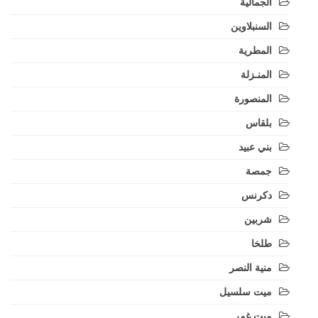
الجمالية
السنبلاوين
المطرية
المنـزلة
المنصورة
بلقاس
بني عبيد
جمصة
دكرنس
شربين
طلخا
منية النصر
ميت سلسيل
ميت غمر