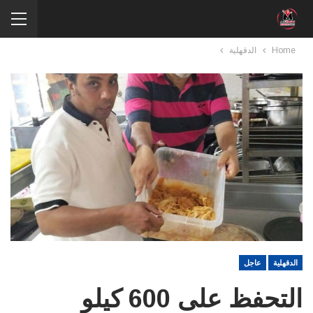
Home
الدقهلية
الدقهلية
عاجل
التحفظ على 600 كيلو