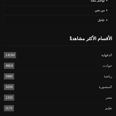
تواصل معنا
من نحن
عاجل
الأقسام الأكثر مشاهدةً
الدقهلية
14160
حوادث
4919
رياضة
3863
المنصورة
3036
مصر
1333
تعليم
1173