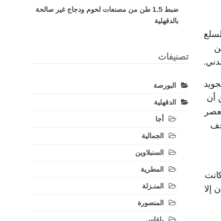
ضبط 1.5 طن من مصنعات لحوم ودجاج غير صالحة
بالدقهلية
لسلع
ن
تصنيفات
دني.
جويد
البورصة
 أن
الدقهلية
لعصر
أجا
حف
الجمالية
السنبلاوين
المطرية
كانت
المنـزلة
 إلا
المنصورة
بلقاس