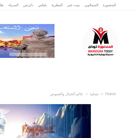
المنصورة
السنبلاوين
ميت غمر
المطرية
بلقاس
دكرنس
المنـزلة
طلخ
الرئيسية
عاجل
الدقهلية
تقارير وتحقيقا
Home
تسلية
عالم الخيال والغموض