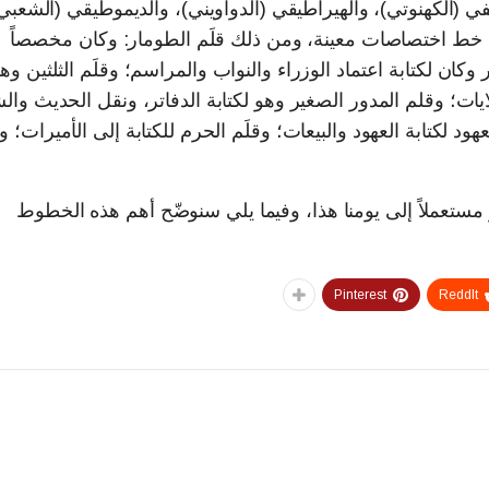
في (الكهنوتي)، والهيراطيقي (الدواويني)، والديموطيقي (الشعبي)
خط اختصاصات معينة، ومن ذلك قلَم الطومار: وكان مخصصاً
وكان لكتابة اعتماد الوزراء والنواب والمراسم؛ وقلَم الثلثين وه
ايات؛ وقلم المدور الصغير وهو لكتابة الدفاتر، ونقل الحديث وال
ود لكتابة العهود والبيعات؛ وقلَم الحرم للكتابة إلى الأميرات؛ و
مستعملاً إلى يومنا هذا، وفيما يلي سنوضّح أهم هذه الخطوط
Pinterest
ReddIt