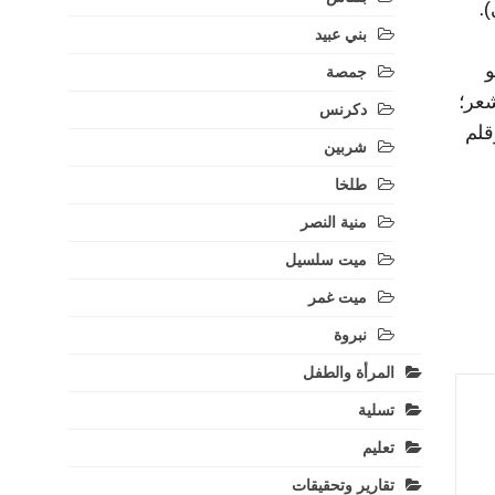
.
بني عبيد
و
جمصة
شعر؛
دكرنس
قلم
شربين
طلخا
منية النصر
ميت سلسيل
ميت غمر
نبروة
المرأة والطفل
تسلية
تعليم
تقارير وتحقيقات