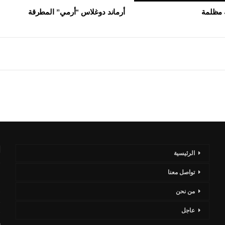
 بالدقهلية
طرابزون سبور التركي
 مظلمة
أرماند دوغلاس “أرمي” المطرقة
أغسطس 7, 2026
ا
الرئيسية
تواصل معنا
ا
من نحن
ح
عاجل
ر