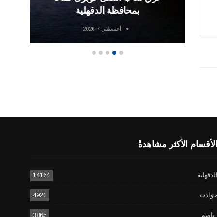
بمحافظة الدقهلية
أغسطس 7, 2026
لأقسام الأكثر مشاهدةً
لدقهلية
14164
وادث
4920
ياضة
3865