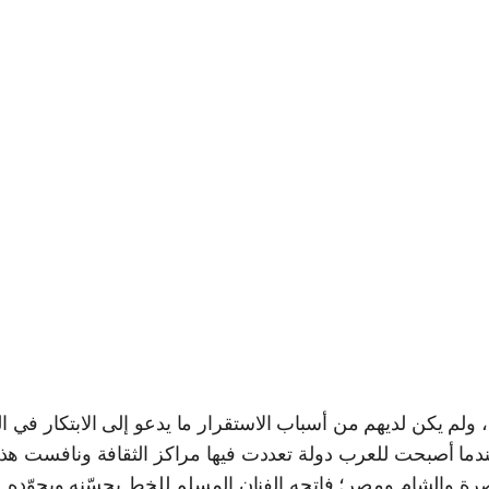
، ولم يكن لديهم من أسباب الاستقرار ما يدعو إلى الابتكار في 
عندما أصبحت للعرب دولة تعددت فيها مراكز الثقافة ونافست هذ
رة والشام ومصر؛ فاتجه الفنان المسلم للخط يحسّنه ويجوّده