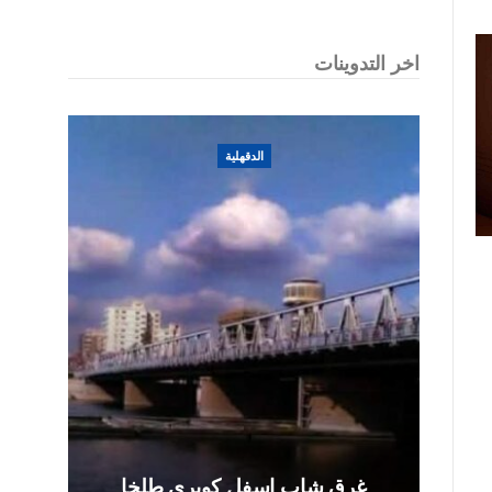
اخر التدوينات
الدقهلية
غرق شاب اسفل كوبرى طلخا
ا