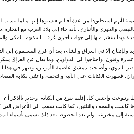
ة لأنهم استجلبوها من عدة أقاليم فنسبوها إليها مثلما تنسب ا
لنبطي والحيري والأنباري، لأنه جاء إلى بلاد العرب مع التجارة م
ينة وبدأ ينتشر منها إلى جهات أخرى عُرف باسمَيهما المكي والم
يد والإتقان إلا في العراق والشام، بعد أن فرغ المسلمون إلى الت
م عمارة وفنون، واحتاجوا إلى الدواوين. وما يقال عن العراق يمكن
عصر الأموي، وأصبحت دمشق عاصمة الأمويين، وظهر في هذا ا
ن، فظهرت الكتابات على الآنية والتحف، واعتُني بكتابة المصا
وتنوعت واختص كل إقليم بنوع من الكتابة. وجدير بالذكر أن
 كالثلث والنصف والثلثين، كما كانت تنسب إلى الأغراض التي 
نسبة إلى مخترعه. ولم تَعد الخطوط بعد ذلك تسمى بأسماء المدن