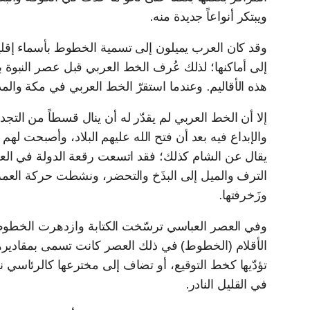
ويبتكر أنواعاً جديدة منه.
وقد كان العرب يميلون إلى تسمية الخطوط بأسماء إقليمي
إلى أماكنها؛ لذلك عُرف الخط العربي قبل عصر النبوة با
هذه الأقاليم. وعندما استقرّ الخط العربي في مكة والمد
إلا أن الخط العربي لم يقدّر له أن ينال قسطاً من التجد
والإبداع فيه بعد أن فتح الله عليهم البلاد، وأصبحت له
يقال عن الشام كذلك؛ فقد اتسعت رقعة الدولة في ال
الترف والميل إلى البذَخ والتحضر، ونشطت حركة العمرا
وزَخرفتها.
وفي العصر العباسي ترسّخت الكتابة وازدهرت الخطوط 
الأقلام (الخطوط) في ذلك العصر كانت تسمى بمقاديرها
تؤدّيها كخط التوقيع، أو تضاف إلى مخترعها كالرئاسي 
في القليل النادر.