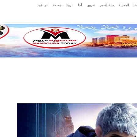
ا
الجمالية
منية النصر
شربين
أجا
نبروة
جمصة
بني عبيد
ت
حوادث
محافظات
رياضة
عرب وعالم
مصر