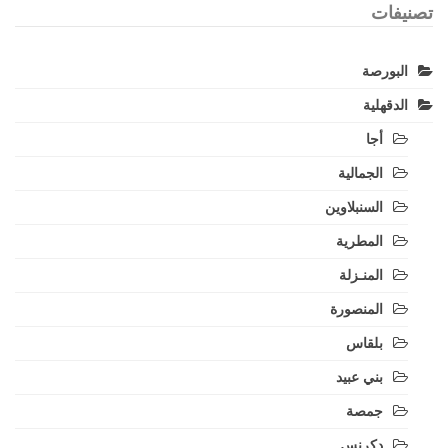
تصنيفات
البورصة
الدقهلية
أجا
الجمالية
السنبلاوين
المطرية
المنـزلة
المنصورة
بلقاس
بني عبيد
جمصة
دكرنس