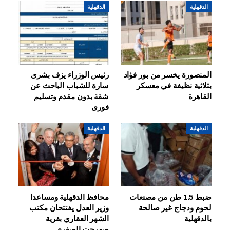
الدقهلية
الدقهلية
المنصورة يخسر من بور فؤاد
رئيس الوزراء يزف بشرى
بثلاثية نظيفة في معسكر
سارة للشباب الباحث عن
القاهرة
شقة بدون مقدم وتسليم
فورى
الدقهلية
الدقهلية
ضبط 1.5 طن من مصنعات
محافظ الدقهلية ومساعدا
لحوم ودجاج غير صالحة
وزير العدل يفتتحان مكتب
بالدقهلية
الشهر العقاري بقرية
صهرجت الصغرى