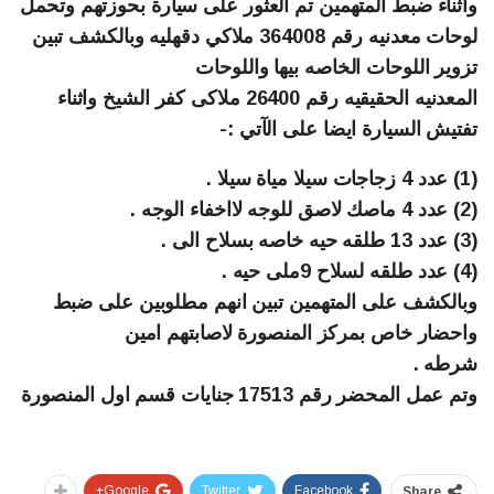
واثناء ضبط المتهمين تم العثور على سيارة بحوزتهم وتحمل
لوحات معدنيه رقم 364008 ملاكي دقهليه وبالكشف تبين
تزوير اللوحات الخاصه بيها واللوحات
المعدنيه الحقيقيه رقم 26400 ملاكى كفر الشيخ واثناء
تفتيش السيارة ايضا على الآتي :-
(1) عدد 4 زجاجات سيلا مياة سيلا .
(2) عدد 4 ماصك لاصق للوجه لااخفاء الوجه .
(3) عدد 13 طلقه حيه خاصه بسلاح الى .
(4) عدد طلقه لسلاح 9ملى حيه .
وبالكشف على المتهمين تبين انهم مطلوبين على ضبط
واحضار خاص بمركز المنصورة لاصابتهم امين
شرطه .
وتم عمل المحضر رقم 17513 جنايات قسم اول المنصورة
Google+
Twitter
Facebook
Share