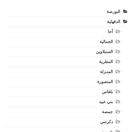
البورصة
الدقهلية
أجا
الجمالية
السنبلاوين
المطرية
المنـزلة
المنصورة
بلقاس
بني عبيد
جمصة
دكرنس
شربين