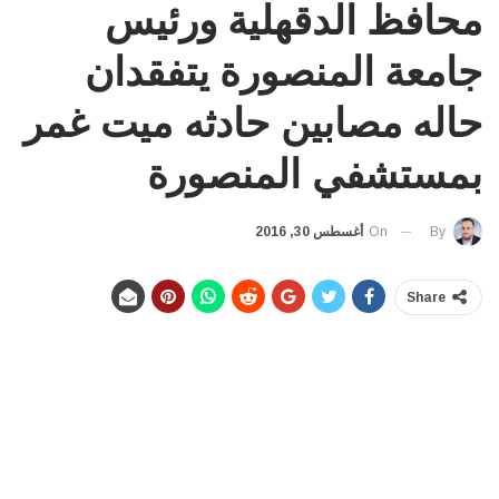
محافظ الدقهلية ورئيس
جامعة المنصورة يتفقدان
حاله مصابين حادثه ميت غمر
بمستشفي المنصورة
On
أغسطس 30, 2016
By
Share