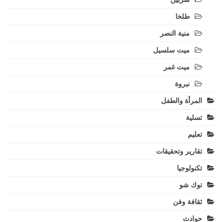
طلخا
منية النصر
ميت سلسيل
ميت غمر
نبروة
المرأة والطفل
تسلية
تعليم
تقارير وتحقيقات
تكنولوجيا
توك شو
ثقافة وفن
حوادث