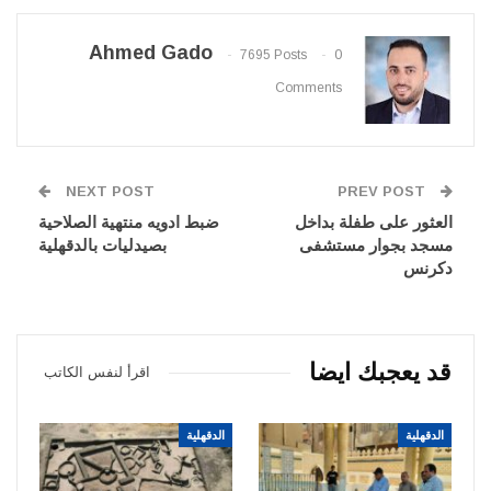
Ahmed Gado
7695 Posts
0
Comments
NEXT POST
PREV POST
العثور على طفلة بداخل
ضبط ادويه منتهية الصلاحية
مسجد بجوار مستشفى
بصيدليات بالدقهلية
دكرنس
قد يعجبك ايضا
اقرأ لنفس الكاتب
الدقهلية
الدقهلية