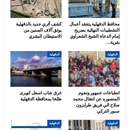
محافظ الدقهلية يتفقد أعمال
كشف أثري جديد بالدقهلية
التشطيبات النهائية بضريح
يوثق آلاف السنين من
إمام الدعاة الشيخ الشعراوي
الاستيطان البشري
بقرية…
الدقهلية
الدقهلية
انطباعات جمهور ونجوم
غرق شاب اسفل كوبرى
المنصوره عن انتقال محمد
طلخا بمحافظة الدقهلية
صلاح الي فريق طرابزون
سبور التركي
الدقهلية
الدقهلية