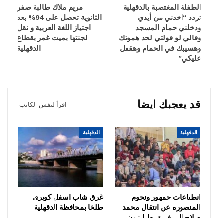
الطفلة المغتصبة بالدقهلية
مريم ملاك طالبة صفر
تردد “اخدني من أيدي
الثانوية تحصل على 94% بعد
ودخلني حمام المسجد
اجتياز اللغة العربية و نقل
وقالي لو قولتي لحد هموتك
لجنتها بميت غمر بقطاع
وهسيبك في الحمام وهقفل
الدقهلية
عليكي”
قد يعجبك ايضا
اقرأ لنفس الكاتب
الدقهلية
الدقهلية
انطباعات جمهور ونجوم
غرق شاب اسفل كوبرى
المنصوره عن انتقال محمد
طلخا بمحافظة الدقهلية
صلاح الي فريق طرابزون