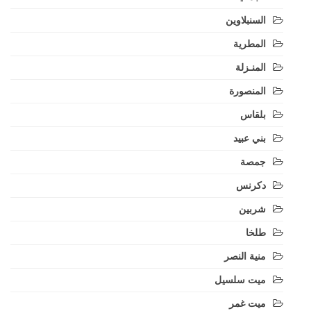
السنبلاوين
المطرية
المنـزلة
المنصورة
بلقاس
بني عبيد
جمصة
دكرنس
شربين
طلخا
منية النصر
ميت سلسيل
ميت غمر