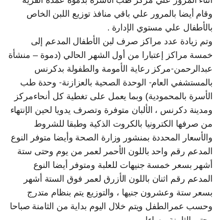
أثناء المرور علي مركز طب الأسرة بدموة عمدة القرية
وقام أيضا بالمرور علي باقي منافذ توزيع اللبن الخاص
بالأطفال علي مستوي الإدارة .
وتم زيادة عدد مراكز صرف لبن الأطفال المدعم إلى
خمسة مراكز إعتبارا من أول الشهر الحالي (دموة – منشأة
عبدالرحمن-مركز رعاية الأمومة والطفولة بدكرنس
بالمستشفي العام- الوحدة الصحية بالعزازنة- وحدة طب
الأسرة بالمحمودية) وبما يعمل على تغطية كل أنحاءمركز
ومدينة دكرنس ، الألبان متوفرة وتصرف يدويا لحين الإنتهاء
من صرفها الكترونيا بالكروت الذكية وطبقا للشروط
والأسعار المحددة بمنشور وزارة الصحة وأيضا متوفر النوع
المدعم رقم واحد باللون الأحمر لعمر من يوم وحتى ستة
أشهر بسعر خمسة جنيهات للعلبة ومتوفر أيضا النوع
المدعم رقم اثنان باللون الأزرق لعمر فوق الستة أشهر
بسعر ستة وعشرون جنيها ، والتوزيع يتم بنظام متدرج
وحسب عمرالطفل ويتم خلال اليوم بداية من الثامنة صباحا