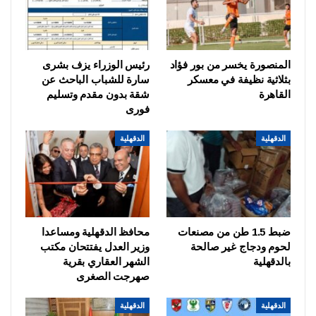
المنصورة يخسر من بور فؤاد
رئيس الوزراء يزف بشرى
بثلاثية نظيفة في معسكر
سارة للشباب الباحث عن
القاهرة
شقة بدون مقدم وتسليم
فورى
الدقهلية
الدقهلية
ضبط 1.5 طن من مصنعات
محافظ الدقهلية ومساعدا
لحوم ودجاج غير صالحة
وزير العدل يفتتحان مكتب
بالدقهلية
الشهر العقاري بقرية
صهرجت الصغرى
الدقهلية
الدقهلية