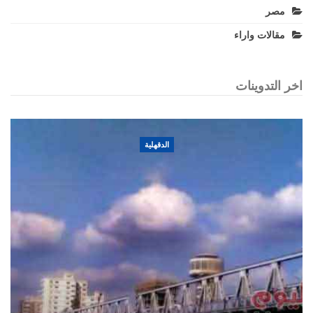
مصر
مقالات واراء
اخر التدوينات
الدقهلية