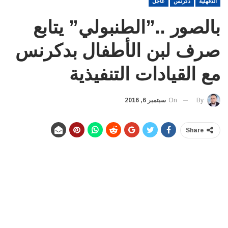
الدقهلية
دكرنس
عاجل
بالصور ..”الطنبولي” يتابع
صرف لبن الأطفال بدكرنس
مع القيادات التنفيذية
On
سبتمبر 6, 2016
By
Share