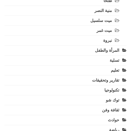
طلخا
منية النصر
ميت سلسيل
ميت غمر
نبروة
المرأة والطفل
تسلية
تعليم
تقارير وتحقيقات
تكنولوجيا
توك شو
ثقافة وفن
حوادث
رياضة