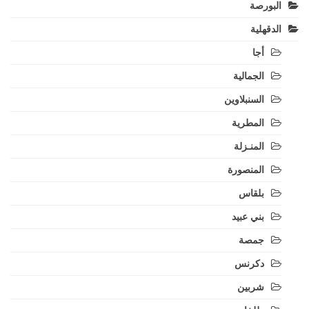
البورصة
الدقهلية
أجا
الجمالية
السنبلاوين
المطرية
المنـزلة
المنصورة
بلقاس
بني عبيد
جمصة
دكرنس
شربين