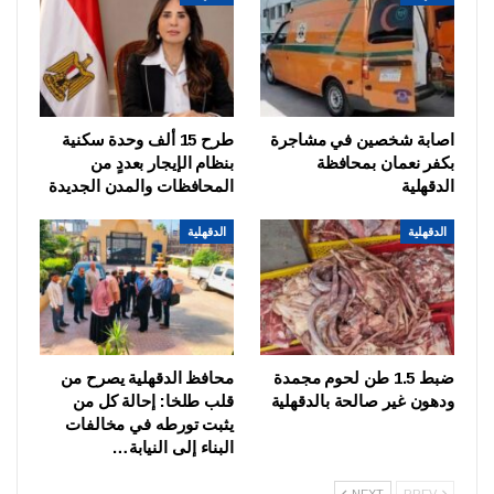
اصابة شخصين في مشاجرة
طرح 15 ألف وحدة سكنية
بكفر نعمان بمحافظة
بنظام الإيجار بعددٍ من
الدقهلية
المحافظات والمدن الجديدة
الدقهلية
الدقهلية
ضبط 1.5 طن لحوم مجمدة
محافظ الدقهلية يصرح من
ودهون غير صالحة بالدقهلية
قلب طلخا: إحالة كل من
يثبت تورطه في مخالفات
البناء إلى النيابة…
NEXT
PREV