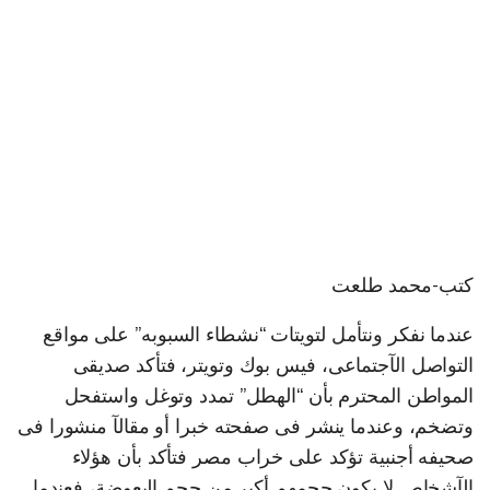
كتب-محمد طلعت
عندما نفكر ونتأمل لتويتات “نشطاء السبوبه” على مواقع
التواصل الآجتماعى، فيس بوك وتويتر، فتأكد صديقى
المواطن المحترم بأن “الهطل” تمدد وتوغل واستفحل
وتضخم، وعندما ينشر فى صفحته خبرا أو مقالآ منشورا فى
صحيفه أجنبية تؤكد على خراب مصر فتأكد بأن هؤلاء
الآشخاص لا يكون حجمهم أكبر من حجم البعوضة، فعندما