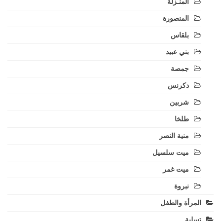
المنـزلة
المنصورة
بلقاس
بني عبيد
جمصة
دكرنس
شربين
طلخا
منية النصر
ميت سلسيل
ميت غمر
نبروة
المرأة والطفل
تسلية