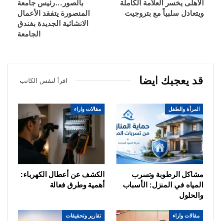
الأهلى يخسر العلامة الكاملة
بالصور…رئيس جامعة
ويتعادل سلبياً مع بتروجيت
المنصورة يتفقد الأعمال
الانشائية الجديدة بفندق
الجامعة
قد يعجبك ايضا
اقرأ لنفس الكاتب
المرأة والطفل
مقالات واراء
مشاكل الرطوبة وتسرب
الكشف عن أعطال الكهرباء:
المياه في المنزل: الأسباب
أهمية وطرق فعالة
والحلول
مقالات واراء
تقارير وتحقيقات