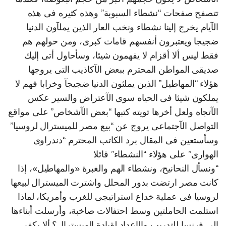
تتصفح صفحات “نشطاء السبوبة” وهذه كثيره فى هذه
الآيام يخرج إلينا نشطاء ونخب العار الذين يملآون الدنيا
ضجيجا ويعتبرون أنفسهم قامات كبرى، ومن حولهم هم
فقط ليس ألا أقزام لا يفهمون شيئا، وسأحاول أتى إليك
صديقى المواطن المحترم ببعض الآكاذيب التى يروجها
هؤلاء “المهاطيل” الذين يملئون الدنيا ضجيجآ وخرابا فهم لا
يملكون شيئا فى الحياه سوى الآعتراض والسير عكس
الآتجاه ولعل أخرها تويته كتبها “بعض الآشخاص” على مواقع
التواصل الآجتماعى يروج عن “بيع مصر للميسترال لروسيا”
وسأستعين فى المقال برد الكاتب المحترم “دندراوى
الهوارى” على هؤلاء “النشطاء” قائلا
“ونسأل النحانيح، ونشطاء الهم والغبرة «والمهاطيل»، إذا
كانت مصر ارتضت بدور المحلل واشترت الميسترال لبيعها
لروسيا فى عملية خداع استراتيجى للغرب وأمريكا، لماذا
استلمت الحاملتين وسط احتفالات صاخبة، وأرسلت أبناءها
إلى فرنسا للتدريب والإعداد لقيادة الميسترال؟ ألا يكفى