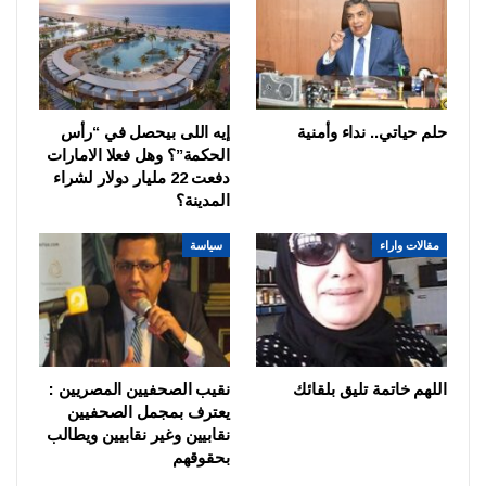
حلم حياتي.. نداء وأمنية
إيه اللى بيحصل في “رأس
الحكمة”؟ وهل فعلا الامارات
دفعت 22 مليار دولار لشراء
المدينة؟
مقالات واراء
سياسة
اللهم خاتمة تليق بلقائك
نقيب الصحفيين المصريين :
يعترف بمجمل الصحفيين
نقابيين وغير نقابيين ويطالب
بحقوقهم