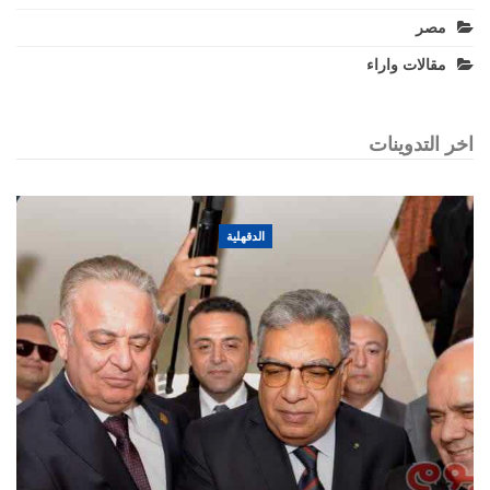
مصر
مقالات واراء
اخر التدوينات
الدقهلية