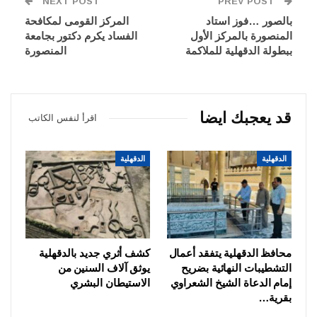
NEXT POST
PREV POST
بالصور …فوز استاد
المركز القومى لمكافحة
المنصورة بالمركز الأول
الفساد يكرم دكتور بجامعة
ببطولة الدقهلية للملاكمة
المنصورة
قد يعجبك ايضا
اقرأ لنفس الكاتب
الدقهلية
الدقهلية
محافظ الدقهلية يتفقد أعمال
كشف أثري جديد بالدقهلية
التشطيبات النهائية بضريح
يوثق آلاف السنين من
إمام الدعاة الشيخ الشعراوي
الاستيطان البشري
بقرية…