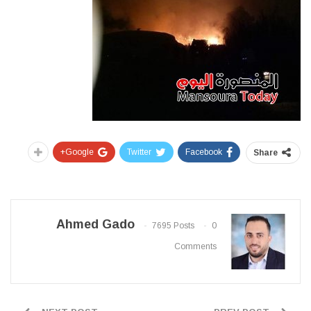
Google+
Twitter
Facebook
Share
Ahmed Gado
7695 Posts
0
Comments