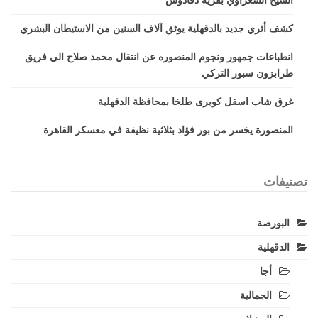
الشيخ الشعراوي بقرية دقادوس
كشف أثري جديد بالدقهلية يوثق آلاف السنين من الاستيطان البشري
انطباعات جمهور ونجوم المنصوره عن انتقال محمد صلاح الي فريق
طرابزون سبور التركي
غرق شاب اسفل كوبرى طلخا بمحافظة الدقهلية
المنصورة يخسر من بور فؤاد بثلاثية نظيفة في معسكر القاهرة
تصنيفات
البورصة
الدقهلية
أجا
الجمالية