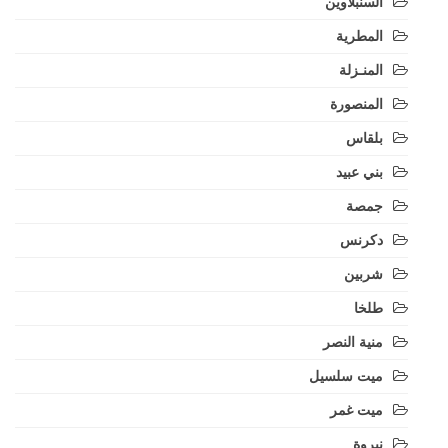
السنبلاوين
المطرية
المنـزلة
المنصورة
بلقاس
بني عبيد
جمصة
دكرنس
شربين
طلخا
منية النصر
ميت سلسيل
ميت غمر
نبروة