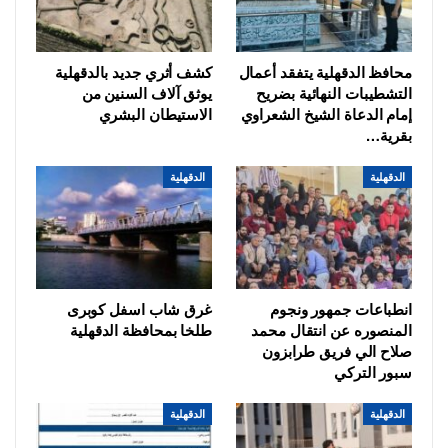
محافظ الدقهلية يتفقد أعمال
كشف أثري جديد بالدقهلية
التشطيبات النهائية بضريح
يوثق آلاف السنين من
إمام الدعاة الشيخ الشعراوي
الاستيطان البشري
بقرية…
الدقهلية
الدقهلية
انطباعات جمهور ونجوم
غرق شاب اسفل كوبرى
المنصوره عن انتقال محمد
طلخا بمحافظة الدقهلية
صلاح الي فريق طرابزون
سبور التركي
الدقهلية
الدقهلية