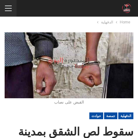
Home
الدقهلية
القبض على نصاب
الدقهلية
جمصة
حوادث
سقوط لص الشقق بمدينة