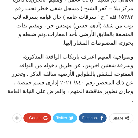
مركز بيلا – كفر الشيخ ( مسجل شقى خطر تحت رقم
١٥٣٨٢ فئة ” ج ” سرقات عامة ) حال قيامه بسرقة لاب
توب من شقة (أدهم حسن) مهندس حر ، ومقيم بذات
المنطقة بالطابق الأرضى بأحد العقارات،وتم ضبطه و
بحوزته المضبوطات المشار إليها.
وبمواجهة المتهم اعترف بارتكاب الواقعة المذكورة،
وسرقة شقتين اخريين، عن طريق دخوله من النوافذ
المفتوحة للشقق بالطوابق الأرضية سالفة الذكر . وتحرر
عن ذلك المحضر رقم ٨٤٠/ ٢٠٢١ إدارى قسم جمصة ،
وجارى تطوير مناقشة المتهم ، والعرض على النيابة العامة
.
Google+
Twitter
Facebook
Share