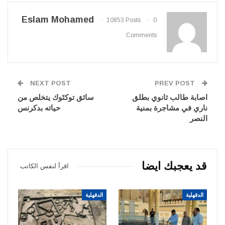
Eslam Mohamed
10853 Posts
0
Comments
NEXT POST
PREV POST
اصابة طالب ثانوي بطلق
سائق توكتَوك يتخلص من
ناري في مشاجرة بمنية
حياته بدكرنس
النصر
قد يعجبك ايضا
اقرأ لنفس الكاتب
الدقهلية
الدقهلية