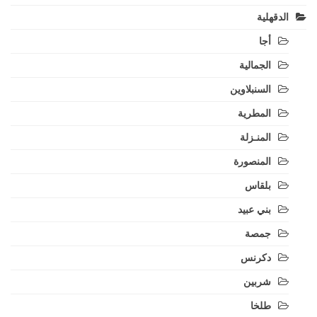
الدقهلية
أجا
الجمالية
السنبلاوين
المطرية
المنـزلة
المنصورة
بلقاس
بني عبيد
جمصة
دكرنس
شربين
طلخا