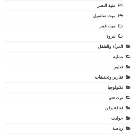
منية النصر
ميت سلسيل
ميت غمر
نبروة
المرأة والطفل
تسلية
تعليم
تقارير وتحقيقات
تكنولوجيا
توك شو
ثقافة وفن
حوادث
رياضة