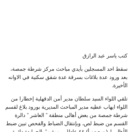
كتب ياسر عبد الرازق
سقط احد المسجلين بأيدي مباحث مركز شرطة جمصة،
بعد ورود عدة بلاغات بسرقة عدة شقق سكنية في الاوانه
الأخيرة.
تلقي اللواء السيد سلطان مدير أمن الدقهلية إخطارا من
اللواء ايهاب عطيه مدير المباحث المديرية بورود بلاغ لقسم
شرطة جمصة من بعض أهالى منطقة ” العاشر ” دالرة
القسم من ضبط لص، وبإنتقال الضباط والفحص تبين ضبط
الأهالى ل( سعيد٠ أ) ٤٤ عاطل ، ومقيم” بالجرايدة دائرة