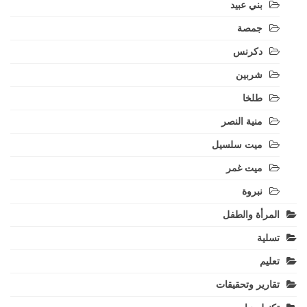
بني عبيد
جمصة
دكرنس
شربين
طلخا
منية النصر
ميت سلسيل
ميت غمر
نبروة
المرأة والطفل
تسلية
تعليم
تقارير وتحقيقات