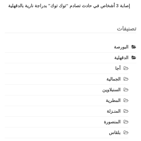
إصابة 3 أشخاص في حادث تصادم “توك توك” بدراجة نارية بالدقهلية
تصنيفات
البورصة
الدقهلية
أجا
الجمالية
السنبلاوين
المطرية
المنـزلة
المنصورة
بلقاس