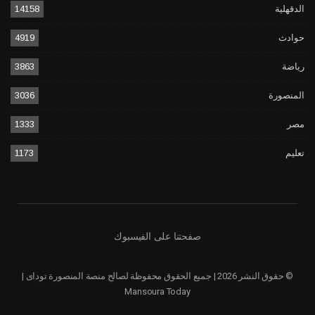
الدقهلية
14158
حوادث
4919
رياضة
3863
المنصورة
3036
مصر
1333
تعليم
1173
صفحتنا على الفيسبوك
© حقوق النشر 2026 | جميع الحقوق محفوظة لصالح منصة المنصورة توداى |
Mansoura Today