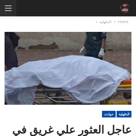
Home
الدقهلية
الدقهلية
حوادث
عاجل العثور علي غريق في