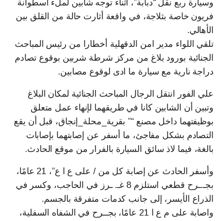
وسيارة ربع نقل “دبابة”، أثناء توجه شابين لملء أسطوانة
فريون خاصة بثلاجة، في واقعة أثارت حالة من القلق بين
الأهالي.
تلقي اللواء مدير امن الدقهلية أخطارا من رئيس المباحث
الجنائية بورود بلاغ من مركز شرطة شربين بوقوع تصادم
دراجة نارية مع سيارة ما ادى لوقوع مصابين.
علي الفور انتقل الرجال المباحث الجنائية لمكان البلاغ
وتبين أن الشابين كانا في طريقهما لإنهاء عمل متعلق
بوظيفتهما داخل مصنع “” بقرية_محلة_إنجاق، قبل أن يقع
التصادم بشكل مفاجئ، ما أسفر عن إصابتهما بإصابات
بالغة، فيما لاذ سائق السيارة بالفرار من موقع الحادث.
وأسفر الحادث عن إصابة كل من / على ع ا ع”، 21 عامًا،
بجـ.ـرح قطعي استلزم 8 غـ. ـرز في الحاجب، وكسر في
الذراع الأيسر، إلى جانب كدمات متفرقة بالجسم.
واصابة على م ع ا 21 عامًا، بجــرح في الشفاه السفلية،