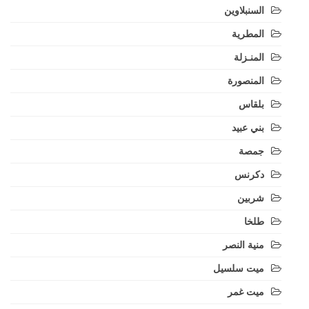
السنبلاوين
المطرية
المنـزلة
المنصورة
بلقاس
بني عبيد
جمصة
دكرنس
شربين
طلخا
منية النصر
ميت سلسيل
ميت غمر