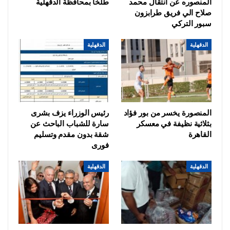
المنصوره عن انتقال محمد
طلخا بمحافظة الدقهلية
صلاح الي فريق طرابزون
سبور التركي
الدقهلية
الدقهلية
المنصورة يخسر من بور فؤاد
رئيس الوزراء يزف بشرى
بثلاثية نظيفة في معسكر
سارة للشباب الباحث عن
القاهرة
شقة بدون مقدم وتسليم
فورى
الدقهلية
الدقهلية