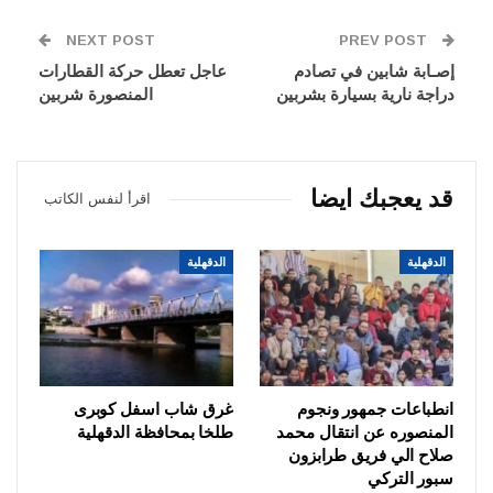
NEXT POST
PREV POST
إصـابة شابين في تصادم
عاجل تعطل حركة القطارات
دراجة نارية بسيارة بشربين
المنصورة شربين
قد يعجبك ايضا
اقرأ لنفس الكاتب
الدقهلية
الدقهلية
انطباعات جمهور ونجوم
غرق شاب اسفل كوبرى
المنصوره عن انتقال محمد
طلخا بمحافظة الدقهلية
صلاح الي فريق طرابزون
سبور التركي