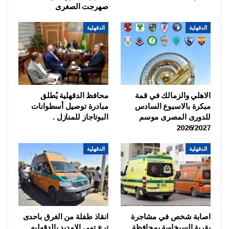
صهرجت الصغرى
الدقهلية
الدقهلية
الاهلي والزمالك في قمة
محافظ الدقهلية يُطلق
مبكرة بالاسبوع السادس
مبادرة توصيل أسطوانات
للدورى المصرى موسم
البوتاجاز للمنازل .
2026/2027
الدقهلية
الدقهلية
اصابة شخص في مشاجرة
انقاذ طفلة من الغرق باحدى
بقرية السبخاوية بمحافظة
ترع تمي الامديد بالدقهليه