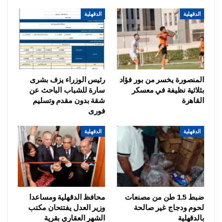
الدقهلية
الدقهلية
المنصورة يخسر من بور فؤاد
رئيس الوزراء يزف بشرى
بثلاثية نظيفة في معسكر
سارة للشباب الباحث عن
القاهرة
شقة بدون مقدم وتسليم
فورى
الدقهلية
الدقهلية
ضبط 1.5 طن من مصنعات
محافظ الدقهلية ومساعدا
لحوم ودجاج غير صالحة
وزير العدل يفتتحان مكتب
بالدقهلية
الشهر العقاري بقرية