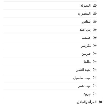
المنـزلة
المنصورة
بلقاس
بني عبيد
جمصة
دكرنس
شربين
طلخا
منية النصر
ميت سلسيل
ميت غمر
نبروة
المرأة والطفل