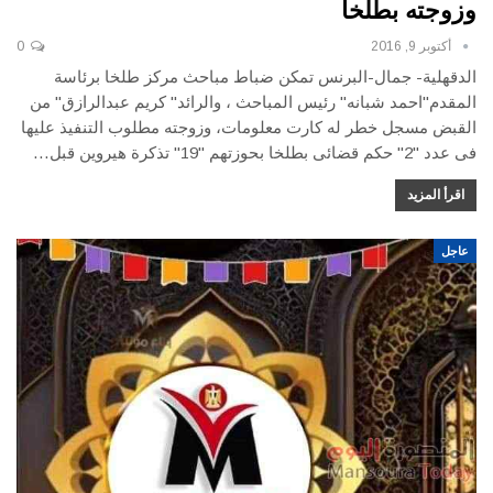
وزوجته بطلخا
أكتوبر 9, 2016
0
الدقهلية- جمال-البرنس تمكن ضباط مباحث مركز طلخا برئاسة
المقدم"احمد شبانه" رئيس المباحث ، والرائد" كريم عبدالرازق" من
القبض مسجل خطر له كارت معلومات، وزوجته مطلوب التنفيذ عليها
فى عدد "2" حكم قضائى بطلخا بحوزتهم "19" تذكرة هيروين قبل…
اقرأ المزيد
عاجل