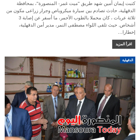
كتبت إيمان أمين شهد طريق "ميت غمر- المنصورة"، بمحافظة
الدقهلية، حادث تصادم بين سيارة ميكروباص وجرار زراعى مكون من
ثلاثة عربات ، كان محملا بالطوب الأحمر، ما أسفر عن إصابة 3
أشخاص. حيث تلقى اللواء مصطفى النمر، مدير أمن الدقهلية،
إخطارا…
اقرأ المزيد
الدقهلية