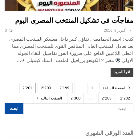
مفاجآت فى تشكيل المنتخب المصرى اليوم
أكتوبر 9, 2016
0
كتب : احمد الحمامصى تفاؤل كبير داخل معسكر المنتخب المصرى
بعد تعادل المنتخب الغانى المنافس القوى للمنتخب المصرى مما
اعطى اللاعبين الدافع على ضرورة الفوز تفاصيل اللقاء الجوله
الاولي
مصر ? الكونغو برزافيل الملعب : استاد كينتيلي ✈…
اقرأ المزيد
الصفحة السابقة
1
…
2٬199
2٬200
2٬201
2٬202
2٬203
…
2٬300
الصفحة التالية
العدد الورقى الشهري