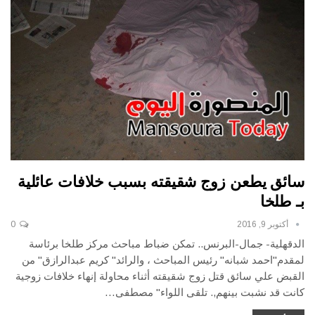
سائق يطعن زوج شقيقته بسبب خلافات عائلية
بـ طلخا
أكتوبر 9, 2016
0
الدقهلية- جمال-البرنس.. تمكن ضباط مباحث مركز طلخا برئاسة
لمقدم"احمد شبانه" رئيس المباحث ، والرائد" كريم عبدالرازق" من
القبض علي سائق قتل زوج شقيقته أثناء محاولة إنهاء خلافات زوجية
كانت قد نشبت بينهم‏,. تلقى اللواء" مصطفى…