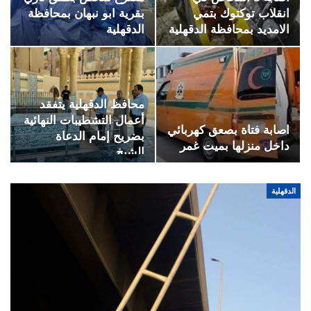
انقلاب توكتوك بتمي
بقرية ابو نبهان بمحافظة
الامديد بمحافظة الدقهلية
الدقهلية
محافظ الدقهلية يتفقد
أعمال التشطيبات النهائية
اصابة فتاة بصعق كهربائي
بضريح إمام الدعاة
داخل منزلها بميت غمر
الشيخ…
الدقهلية