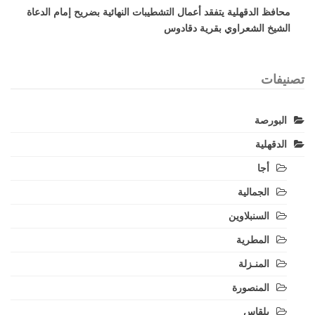
محافظ الدقهلية يتفقد أعمال التشطيبات النهائية بضريح إمام الدعاة
الشيخ الشعراوي بقرية دقادوس
تصنيفات
البورصة
الدقهلية
أجا
الجمالية
السنبلاوين
المطرية
المنـزلة
المنصورة
بلقاس