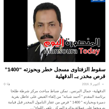
سقوط الزفتاوى مسجل خطر وبحوزته “1400”
قرص مخدر بــ الدقهلية
أكتوبر 9, 2016
0
الدقهلية- جمال البرنس.. تمكن ضباط مباحث مركز شرطة طلخا
برئاسة المقدم " أحمد شبانه" من إلقاء القبض على عاطل بقرية
دميرة وبحيازته " 1400 " قرص من عقار التامول المخدر قبل قيامة
بترويجها على عملائة.بدائره المركز . تلقى اللواء"…