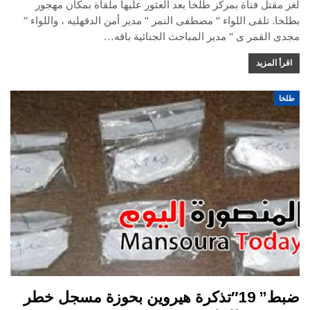
لغز مقتل فتاة بمركز طلخا بعد العثور عليها ملقاة بمكان مهجور
بطلخا. تلقى اللواء " مصطفى النمر " مدير أمن الدقهليه ، واللواء "
مجدى القمر ى " مدير المباحث الجنائية باقه…
اقرأ المزيد
طلخا
ضبط” 19″تذكرة هيروين بحوزة مسجل خطر