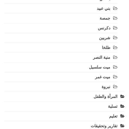
بني عبيد
جمصة
دكرنس
شربين
طلخا
منية النصر
ميت سلسيل
ميت غمر
نبروة
المرأة والطفل
تسلية
تعليم
تقارير وتحقيقات