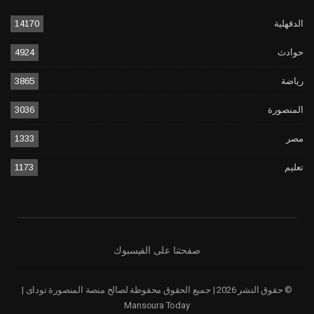
الدقهلية
14170
حوادث
4924
رياضة
3865
المنصورة
3036
مصر
1333
تعليم
1173
صفحتنا على الفيسبوك
© حقوق النشر 2026 | جميع الحقوق محفوظة لصالح منصة المنصورة توداى |
Mansoura Today